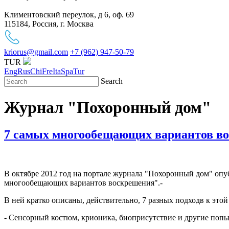
Климентовский переулок, д 6, оф. 69
115184, Россия, г. Москва
kriorus@gmail.com
+7 (962) 947-50-79
TUR
Eng
Rus
Chi
Fre
Ita
Spa
Tur
Search
Журнал "Похоронный дом"
7 самых многообещающих вариантов в
В октябре 2012 год на портале журнала "Похоронный дом" опу
многообещающих вариантов воскрешения".-
В ней кратко описаны, действительно, 7 разных подходв к этой
- Сенсорный костюм, крионика, биоприсутствие и другие попы