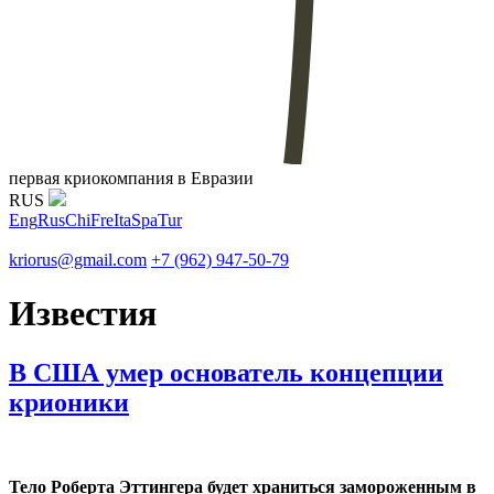
первая криокомпания в Евразии
RUS
Eng
Rus
Chi
Fre
Ita
Spa
Tur
kriorus@gmail.com
+7 (962) 947-50-79
Известия
В США умер основатель концепции
крионики
Тело Роберта Эттингера будет храниться замороженным в