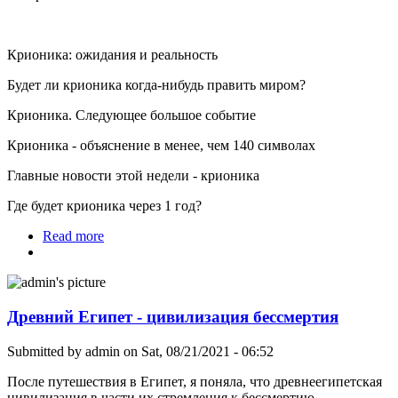
Крионика: ожидания и реальность
Будет ли крионика когда-нибудь править миром?
Крионика. Следующее большое событие
Крионика - объяснение в менее, чем 140 символах
Главные новости этой недели - крионика
Где будет крионика через 1 год?
Read more
about Программа генерирует контент по
крионике
Древний Египет - цивилизация бессмертия
Submitted by
admin
on Sat, 08/21/2021 - 06:52
После путешествия в Египет, я поняла, что древнеегипетская
цивилизация в части их стремления к бессмертию —