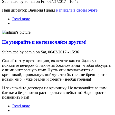
Submitted by
admin
on Fri, 07/21/2017 - 10:42
Наш директор Валерия Прайд
написала в своем блоге
:
Read more
about Так был ли крионирован мозг Сальвадора
Дали?
Не умирайте и не позволяйте другим!
Submitted by
admin
on Sat, 06/03/2017 - 15:36
Скачайте эту презентацию, включите как слайд-шоу и
покажите вечером близким за бокалом вина - чтобы обсудить
с ними интересную тему. Пусть они познакомятся с
крионикой, привыкнут, поймут, что бытие - не бренно, что
новый мир - уже реален и смерть - необязательна!
И заключайте договора на крионику. Не позволяйте вашим
близким безропотно растворяться в небытии! Надо просто
позвонить нам!
Read more
about Не умирайте и не позволяйте другим!