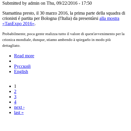
Submitted by
admin
on Thu, 09/22/2016 - 17:50
Stamattina presto, il 30 marzo 2016, la prima parte della squadra di
crionisti é partita per Bologna (l'Italia) da presentàrsi
alla mostra
«TanExpo 2016»
.
Probabilmente, poca gente realizza tutto il valore di quest'avvenimento per la
crionica mondiale, dunque, stiamo ambendo à spiegarlo in modo più
dettagliato.
Read more
about Perché abbiamo deciso di partecipàrci
Русский
English
1
Pages
2
3
4
next ›
last »