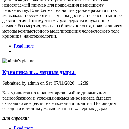
недосягаемый пример для подражания нынешнему
человечеству. Если бы мы, на нашем уровне развития, так
же жаждали бессмертия — мы бы достигли его в считанные
десятилетия. Потому что мы уже держим в руках ангх —
символ бессмертия, это наша биотехнология, появляющиеся
методы компьютерного моделирования человеческого тела,
крионика, нанотехнологии...
Read more
about Древний Египет - цивилизация
бессмертия
Крионика и ... черные дыры.
Submitted by
admin
on Sat, 07/11/2020 - 12:39
Как удивительно в нашем чрезвычайно динамичном,
разнообразном и усложняющемся мире иногда бывают
связаны самые различные явления и понятия. Поговорим
сегодня о крионике, жажде жизни и ... черных дырах.
Для справки:
Read more
about Крионика и ... черные дыры.