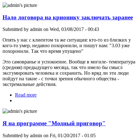
Надо договора на крионику заключать заранее
Submitted by
admin
on Wed, 03/08/2017 - 00:43
Опять у нас с клиентом та же ситуация: кто-то из близких у
кого-то умер, недавно похоронили, и пишут нам: "3.03 уже
похоронили. Так что время упущено"
Это самовранье и успокоение. Вообще в могиле- температура
(средняя) предыдущего месяца, так что имело бы смысл
эксгумировать человека и сохранить. Но вряд ли эти люди
пойдут на такие - с точки зрения обычного общества -
экстремальные действия.
Read more
about Надо договора на крионику заключать
заранее
Я на программе "Модный приговор"
Submitted by
admin
on Fri, 01/20/2017 - 01:05