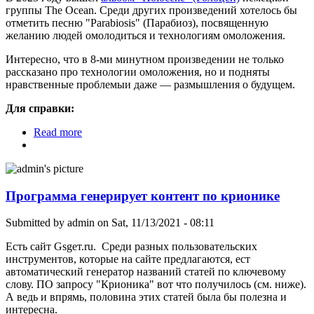
группы The Ocean. Среди других произведений хотелось бы
отметить песню "Parabiosis" (Парабиоз), посвященную
желанию людей омолодиться и технологиям омоложения.
Интересно, что в 8-ми минутном произведении не только
рассказано про технологии омоложения, но и подняты
нравственные проблемыи даже — размышления о будущем.
Для справки:
Read more
about Песня "Парабиоз" группы The Ocean
Программа генерирует контент по крионике
Submitted by
admin
on Sat, 11/13/2021 - 08:11
Есть сайт Gsgeт.ru. Среди разных пользовательских
инструментов, которые на сайте предлагаются, ест
автоматический генератор названий статей по ключевому
слову. ПО запросу "Крионика" вот что получилось (см. ниже).
А ведь и впрямь, половина этих статей была бы полезна и
интересна.