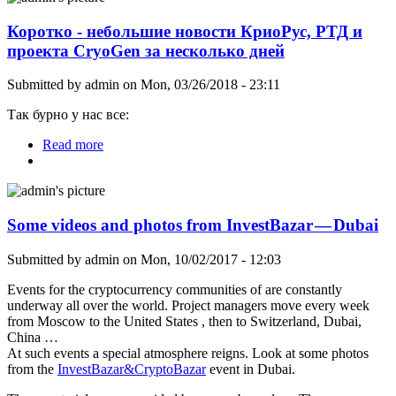
Коротко - небольшие новости КриоРус, РТД и
проекта CryoGen за несколько дней
Submitted by
admin
on Mon, 03/26/2018 - 23:11
Так бурно у нас все:
Read more
about Коротко - небольшие новости КриоРус,
РТД и проекта CryoGen за несколько дней
Some videos and photos from InvestBazar — Dubai
Submitted by
admin
on Mon, 10/02/2017 - 12:03
Events for the cryptocurrency communities of are constantly
underway all over the world. Project managers move every week
from Moscow to the United States , then to Switzerland, Dubai,
China …
At such events a special atmosphere reigns. Look at some photos
from the
InvestBazar&CryptoBazar
event in Dubai.