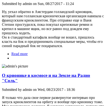
Submitted by
admin
on Sun, 08/27/2017 - 11:24
Ну, уехал обратно в Амстердам голландский криоящик,
который нам голланская крионическая организация навязала с
французским криоклиентом. При отправке еще и Ваня
Степин простудился, пока покупал крепежные ремни и
крепил в машине ящик, но все равно под дождем ему
пришлось ходить.
Он в стандартный катафалк вообще не вошел, пришлось
класть на бок и предпринимать специальные меры, чтобы его
синий парадный бок не поцарапался.
Read more
about Прощай, синий крио-ящик
О крионике в космосе и на Земле на Радио
"Соль"
Submitted by
admin
on Wed, 08/23/2017 - 18:36
Я только что дала свое первое развернутое интервью про
запуск криоклиентов на орбиту и вообще про крионику тоже.