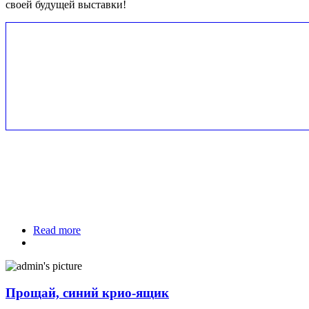
своей будущей выставки!
Read more
about Съемки польского фотохудожника
Прощай, синий крио-ящик