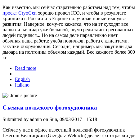
Как известно, мы сейчас старательно работаем над тем, чтобы
проект CryoGen
хорошо провел ICO, и чтобы в результате
крионика в России и в Европе получилав новый импульс
развития. Наверное, кому-то кажется, что на эт оуходят все
наши силы: пиар уже большой, шум среди заинтересованных
людей поднялся... Но на самом деле параллельно идет
обычная наша работа: учеба новичков, работа с клиентами.
закупки оборудования. Сегодня, например. мы закупили два
дьюара на полтонны объемом каждый. Вес каждого более 300
кг.
Read more
about А работа идет...
English
Italiano
Съемки польского фотохудожника
Submitted by
admin
on Sun, 09/03/2017 - 15:18
Сейчас у нас в офисе известный польский фотохудожник
Гжегош Велницкий (Grzegorz Welnicki) делает фотографии для