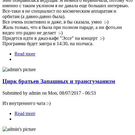
Мне понравилась ведущая. Я немного нервничала, потому что
именно с таким уклоном я не давала еще больших интервью.
Все-таки я не специалист по космическим аппаратам и
орбитам (а давно-давно была).
Все очень позитивно и даже, я бы сказала, умно :-)
Жаль только, что я была при полном параде, а ни фото,ни
видео это радио не делает :-)
Придется идти в джаз-кафе "Эссе" на концерт :-)
Программа будет завтра в 14:30, на полчаса.
Read more
about О крионике в космосе и на Земле на
Радио "Соль"
Цирк братьев Запашных и трансгуманизм
Submitted by
admin
on Mon, 08/07/2017 - 06:53
Из внутреннего чата :-)
Read more
about Цирк братьев Запашных и трансгуманизм