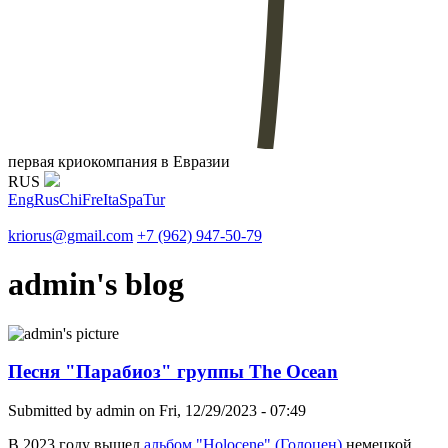
первая криокомпания в Евразии
RUS
Eng
Rus
Chi
Fre
Ita
Spa
Tur
kriorus@gmail.com
+7 (962) 947-50-79
admin's blog
Песня "Парабиоз" группы The Ocean
Submitted by
admin
on Fri, 12/29/2023 - 07:49
В 2023 году вышел
альбом "Holocene" (Голоцен)
немецкой