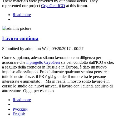
These materials were provided by our ambassadors. They
represented our project
CryoGen ICO
at this forum.
Read more
about Some videos and photos from InvestBazar —
Dubai
Lavoro continua
Submitted by
admin
on Wed, 09/20/2017 - 00:27
Come sappiamo, adesso stiamo lavorando con diligenza per
assicurare che
il progetto CryoGen
sia ben condotto dall'ICO e che,
a seguito della cronoica in Russia e in Europa, è dato un nuovo
impulso allo sviluppo. Probabilmente qualcuno sembra pensare a
tutte le nostre forze: il PR è già grande, il rumore tra le persone
interessate è aumentato ... Ma in realtà, il nostro solito lavoro è in
corso: lo studio dei nuovi arrivati, il lavoro con i clienti. acquisto di
attrezzature. Oggi, per esempio.
Read more
about Lavoro continua
Русский
English