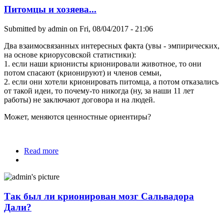
Питомцы и хозяева...
Submitted by
admin
on Fri, 08/04/2017 - 21:06
Два взаимосвязанных интересных факта (увы - эмпирических,
на основе криорусовской статистики):
1. если наши крионисты крионировали животное, то они
потом спасают (крионируют) и членов семьи,
2. если они хотели крионировать питомца, а потом отказались
от такой идеи, то почему-то никогда (ну, за наши 11 лет
работы) не заключают договора и на людей.
Может, меняются ценностные ориентиры?
Read more
about Питомцы и хозяева...
Так был ли крионирован мозг Сальвадора
Дали?