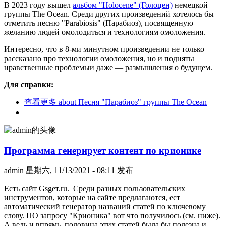
В 2023 году вышел
альбом "Holocene" (Голоцен)
немецкой
группы The Ocean. Среди других произведений хотелось бы
отметить песню "Parabiosis" (Парабиоз), посвященную
желанию людей омолодиться и технологиям омоложения.
Интересно, что в 8-ми минутном произведении не только
рассказано про технологии омоложения, но и подняты
нравственные проблемыи даже — размышления о будущем.
Для справки:
查看更多
about Песня "Парабиоз" группы The Ocean
Программа генерирует контент по крионике
admin
星期六, 11/13/2021 - 08:11 发布
Есть сайт Gsgeт.ru. Среди разных пользовательских
инструментов, которые на сайте предлагаются, ест
автоматический генератор названий статей по ключевому
слову. ПО запросу "Крионика" вот что получилось (см. ниже).
А ведь и впрямь, половина этих статей была бы полезна и