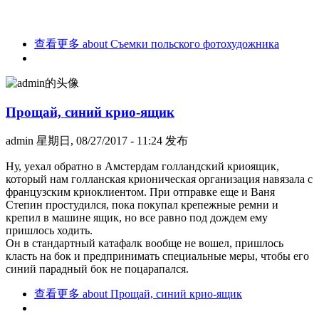
查看更多
about Съемки польского фотохудожника
Прощай, синий крио-ящик
admin
星期日, 08/27/2017 - 11:24 发布
Ну, уехал обратно в Амстердам голландский криоящик,
который нам голланская крионическая организация навязала с
французским криоклиентом. При отправке еще и Ваня
Степин простудился, пока покупал крепежные ремни и
крепил в машине ящик, но все равно под дождем ему
пришлось ходить.
Он в стандартный катафалк вообще не вошел, пришлось
класть на бок и предпринимать специальные меры, чтобы его
синий парадный бок не поцарапался.
查看更多
about Прощай, синий крио-ящик