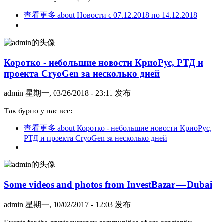
查看更多
about Новости с 07.12.2018 по 14.12.2018
Коротко - небольшие новости КриоРус, РТД и
проекта CryoGen за несколько дней
admin
星期一, 03/26/2018 - 23:11 发布
Так бурно у нас все:
查看更多
about Коротко - небольшие новости КриоРус,
РТД и проекта CryoGen за несколько дней
Some videos and photos from InvestBazar — Dubai
admin
星期一, 10/02/2017 - 12:03 发布