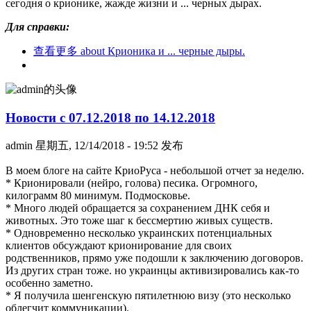
сегодня о крионике, жажде жизни и ... черных дырах.
Для справки:
查看更多
about Крионика и ... черные дыры.
Новости с 07.12.2018 по 14.12.2018
admin
星期五, 12/14/2018 - 19:52 发布
В моем блоге на сайте КриоРуса - небольшой отчет за неделю.
* Крионировали (нейро, голова) песика. Огромного,
килограмм 80 минимум. Подмосковье.
* Много людей обращается за сохранением ДНК себя и
животных. Это тоже шаг к бессмертию живых существ.
* Одновременно несколько украинских потенциальных
клиентов обсуждают крионирование для своих
родственников, прямо уже подошли к заключению договоров.
Из других стран тоже. но украинцы активизировались как-то
особенно заметно.
* Я получила шенгенскую пятилетнюю визу (это несколько
облегчит коммуникации).