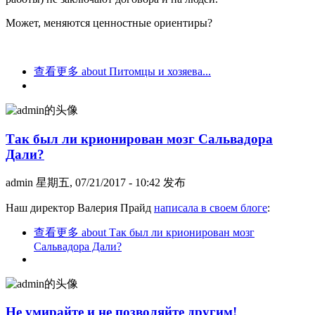
Может, меняются ценностные ориентиры?
查看更多
about Питомцы и хозяева...
Так был ли крионирован мозг Сальвадора
Дали?
admin
星期五, 07/21/2017 - 10:42 发布
Наш директор Валерия Прайд
написала в своем блоге
:
查看更多
about Так был ли крионирован мозг
Сальвадора Дали?
Не умирайте и не позволяйте другим!