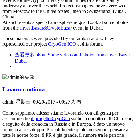
Events for the cryptocurrency communities of are constantly
underway all over the world. Project managers move every week
from Moscow to the United States , then to Switzerland, Dubai,
China …
At such events a special atmosphere reigns. Look at some photos
from the
InvestBazar&CryptoBazar
event in Dubai.
These materials were provided by our ambassadors. They
represented our project
CryoGen ICO
at this forum.
查看更多
about Some videos and photos from InvestBazar —
Dubai
Lavoro continua
admin
星期三, 09/20/2017 - 00:27 发布
Come sappiamo, adesso stiamo lavorando con diligenza per
assicurare che
il progetto CryoGen
sia ben condotto dall'ICO e che,
a seguito della cronoica in Russia e in Europa, è dato un nuovo
impulso allo sviluppo. Probabilmente qualcuno sembra pensare a
tutte le nostre forze: il PR è già grande, il rumore tra le persone