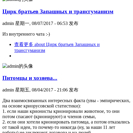
Цирк братьев Запашных и трансгуманизм
admin
星期一, 08/07/2017 - 06:53 发布
Из внутреннего чата :-)
查看更多
about Цирк братьев Запашных и
трансгуманизм
Питомцы и хозяева...
admin
星期五, 08/04/2017 - 21:06 发布
Два взаимосвязанных интересных факта (увы - эмпирических,
на основе криорусовской статистики):
1. если наши крионисты крионировали животное, то они
потом спасают (крионируют) и членов семьи,
2. если они хотели крионировать питомца, а потом отказались
от такой идеи, то почему-то никогда (ну, за наши 11 лет
работы) не заключают договора и на людей.