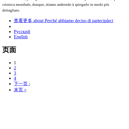
crionica mondiale, dunque, stiamo ambendo à spiegarlo in modo più
dettagliato.
查看更多
about Perché abbiamo deciso di partecipàrci
Русский
English
页面
1
2
3
4
下一页 ›
末页 »