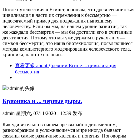
После путешествия в Египет, я поняла, что древнеегипетская
цивилизация в части их стремления к бессмертию —
недосягаемый пример для подражания нынешнему
человечеству. Если бы мы, на нашем уровне развития, так
же жаждали бессмертия — мы бы достигли его в считанные
десятилетия. Потому что мы уже держим в руках ангх —
символ бессмертия, это наша биотехнология, появляющиеся
методы компьютерного моделирования человеческого тела,
крионика, нанотехнологии...
查看更多
about Древний Египет - цивилизация
бессмертия
Крионика и ... черные дыры.
admin
星期六, 07/11/2020 - 12:39 发布
Как удивительно в нашем чрезвычайно динамичном,
разнообразном и усложняющемся мире иногда бывают
связаны самые различные явления и понятия. Поговорим