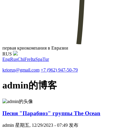
первая криокомпания в Евразии
RUS
Eng
Rus
Chi
Fre
Ita
Spa
Tur
kriorus@gmail.com
+7 (962) 947-50-79
admin的博客
Песня "Парабиоз" группы The Ocean
admin
星期五, 12/29/2023 - 07:49 发布