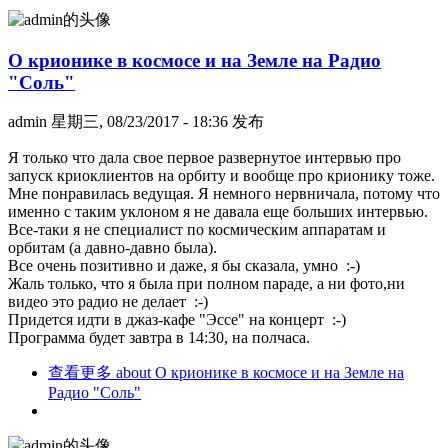
О крионике в космосе и на Земле на Радио
"Соль"
admin
星期三, 08/23/2017 - 18:36 发布
Я только что дала свое первое развернутое интервью про
запуск криоклиентов на орбиту и вообще про крионику тоже.
Мне понравилась ведущая. Я немного нервничала, потому что
именно с таким уклоном я не давала еще больших интервью.
Все-таки я не специалист по космическим аппаратам и
орбитам (а давно-давно была).
Все очень позитивно и даже, я бы сказала, умно :-)
Жаль только, что я была при полном параде, а ни фото,ни
видео это радио не делает :-)
Придется идти в джаз-кафе "Эссе" на концерт :-)
Программа будет завтра в 14:30, на полчаса.
查看更多
about О крионике в космосе и на Земле на
Радио "Соль"