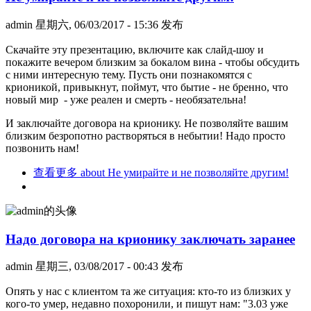
admin
星期六, 06/03/2017 - 15:36 发布
Скачайте эту презентацию, включите как слайд-шоу и
покажите вечером близким за бокалом вина - чтобы обсудить
с ними интересную тему. Пусть они познакомятся с
крионикой, привыкнут, поймут, что бытие - не бренно, что
новый мир - уже реален и смерть - необязательна!
И заключайте договора на крионику. Не позволяйте вашим
близким безропотно растворяться в небытии! Надо просто
позвонить нам!
查看更多
about Не умирайте и не позволяйте другим!
Надо договора на крионику заключать заранее
admin
星期三, 03/08/2017 - 00:43 发布
Опять у нас с клиентом та же ситуация: кто-то из близких у
кого-то умер, недавно похоронили, и пишут нам: "3.03 уже