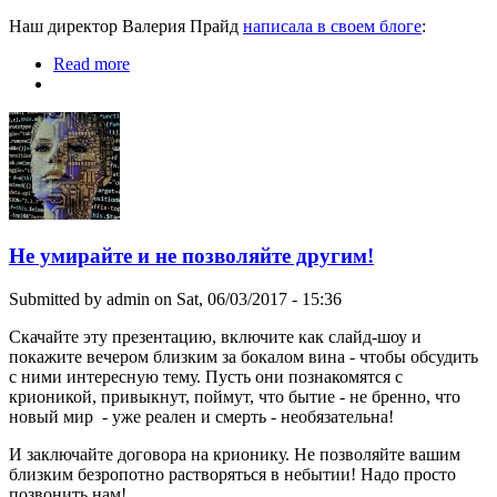
Наш директор Валерия Прайд
написала в своем блоге
:
Read more
about Так был ли крионирован мозг Сальвадора
Дали?
Не умирайте и не позволяйте другим!
Submitted by
admin
on Sat, 06/03/2017 - 15:36
Скачайте эту презентацию, включите как слайд-шоу и
покажите вечером близким за бокалом вина - чтобы обсудить
с ними интересную тему. Пусть они познакомятся с
крионикой, привыкнут, поймут, что бытие - не бренно, что
новый мир - уже реален и смерть - необязательна!
И заключайте договора на крионику. Не позволяйте вашим
близким безропотно растворяться в небытии! Надо просто
позвонить нам!