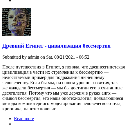
крионике
Древний Египет - цивилизация бессмертия
Submitted by
admin
on Sat, 08/21/2021 - 06:52
После путешествия в Египет, я поняла, что древнеегипетская
цивилизация в части их стремления к бессмертию —
недосягаемый пример для подражания нынешнему
человечеству. Если бы мы, на нашем уровне развития, так
же жаждали бессмертия — мы бы достигли его в считанные
десятилетия. Потому что мы уже держим в руках ангх —
символ бессмертия, это наша биотехнология, появляющиеся
методы компьютерного моделирования человеческого тела,
крионика, нанотехнологии...
Read more
about Древний Египет - цивилизация
бессмертия