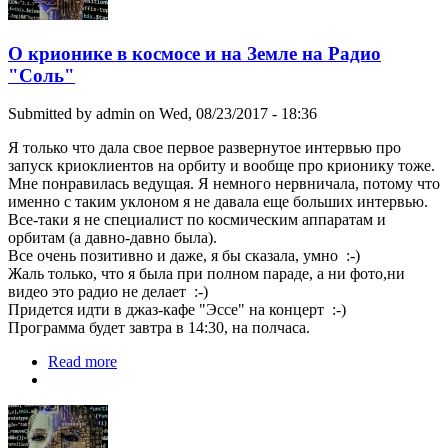
О крионике в космосе и на Земле на Радио
"Соль"
Submitted by
admin
on Wed, 08/23/2017 - 18:36
Я только что дала свое первое развернутое интервью про
запуск криоклиентов на орбиту и вообще про крионику тоже.
Мне понравилась ведущая. Я немного нервничала, потому что
именно с таким уклоном я не давала еще больших интервью.
Все-таки я не специалист по космическим аппаратам и
орбитам (а давно-давно была).
Все очень позитивно и даже, я бы сказала, умно :-)
Жаль только, что я была при полном параде, а ни фото,ни
видео это радио не делает :-)
Придется идти в джаз-кафе "Эссе" на концерт :-)
Программа будет завтра в 14:30, на полчаса.
Read more
about О крионике в космосе и на Земле на
Радио "Соль"