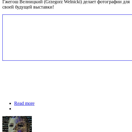
Гжегош Велницкий (Grzegorz Welnicki) делает фотографии для
своей будущей выставки!
Read more
about Съемки польского фотохудожника