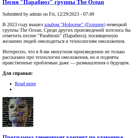
Песня "Парабиоз" группы The Ocean
Submitted by
admin
on Fri, 12/29/2023 - 07:49
В 2023 году вышел
альбом "Holocene" (Голоцен)
немецкой
группы The Ocean. Среди других произведений хотелось бы
отметить песню "Parabiosis" (Парабиоз), посвященную
желанию людей омолодиться и технологиям омоложения.
Интересно, что в 8-ми минутном произведении не только
рассказано про технологии омоложения, но и подняты
нравственные проблемыи даже — размышления о будущем.
Для справки:
Read more
about Песня "Парабиоз" группы The Ocean
Программа генерирует контент по крионике