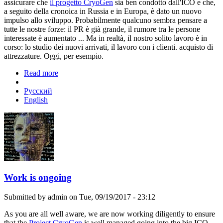
assicurare che
il progetto CryoGen
sia ben condotto dall'ICO e che,
a seguito della cronoica in Russia e in Europa, è dato un nuovo
impulso allo sviluppo. Probabilmente qualcuno sembra pensare a
tutte le nostre forze: il PR è già grande, il rumore tra le persone
interessate è aumentato ... Ma in realtà, il nostro solito lavoro è in
corso: lo studio dei nuovi arrivati, il lavoro con i clienti. acquisto di
attrezzature. Oggi, per esempio.
Read more
about Lavoro continua
Русский
English
Work is ongoing
Submitted by
admin
on Tue, 09/19/2017 - 23:12
As you are all well aware, we are now working diligently to ensure
that the
Project CryoGen
is well managed going into the big ICO.