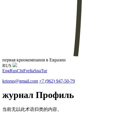
первая криокомпания в Евразии
RUS
Eng
Rus
Chi
Fre
Ita
Spa
Tur
kriorus@gmail.com
+7 (962) 947-50-79
журнал Профиль
当前无以此术语归类的内容。