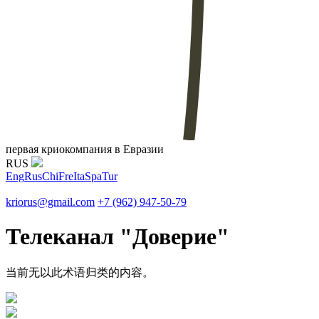
первая криокомпания в Евразии
RUS
Eng
Rus
Chi
Fre
Ita
Spa
Tur
kriorus@gmail.com
+7 (962) 947-50-79
Телеканал "Доверие"
当前无以此术语归类的内容。