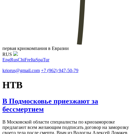
первая криокомпания в Евразии
RUS
Eng
Rus
Chi
Fre
Ita
Spa
Tur
kriorus@gmail.com
+7 (962) 947-50-79
НТВ
В Подмосковье приезжают за
бессмертием
В Московской области специалисты по криозаморозке
предлагают всем желающим подписать договор на заморозку
своего тела после смерти. Врач из Вологды Алексей Ломжев