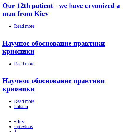
Our 12th patient - we have cryonized a
man from Kiev
Read more
about Our 12th patient - we have cryonized a man
from Kiev
Научное обоснование практики
крионики
Read more
about Научное обоснование практики крионики
Научное обоснование практики
крионики
Read more
about Научное обоснование практики крионики
Italiano
« first
Pages
‹ previous
1