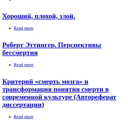
Хороший, плохой, злой.
Read more
about Хороший, плохой, злой.
Роберт Эттингер. Перспективы
бессмертия
Read more
about Роберт Эттингер. Перспективы
бессмертия
Критерий «смерть мозга» и
трансформация понятия смерти в
современной культуре (Автореферат
диссертации)
Read more
about Критерий «смерть мозга» и
трансформация понятия смерти в современной
культуре (Автореферат диссертации)