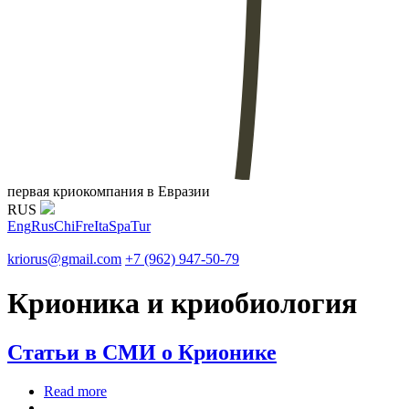
первая криокомпания в Евразии
RUS
Eng
Rus
Chi
Fre
Ita
Spa
Tur
kriorus@gmail.com
+7 (962) 947-50-79
Крионика и криобиология
Статьи в СМИ о Крионике
Read more
about Статьи в СМИ о Крионике