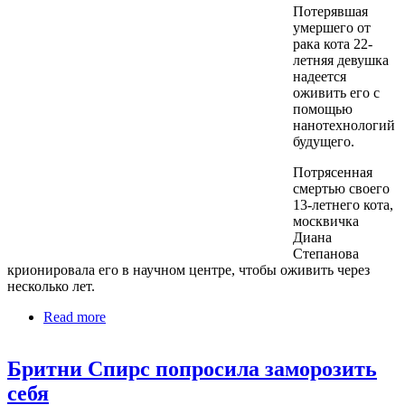
Потерявшая
умершего от
рака кота 22-
летняя девушка
надеется
оживить его с
помощью
нанотехнологий
будущего.
Потрясенная
смертью своего
13-летнего кота,
москвичка
Диана
Степанова
крионировала его в научном центре, чтобы оживить через
несколько лет.
Read more
about Москвичка крионировала любимого кота
Бритни Спирс попросила заморозить
себя