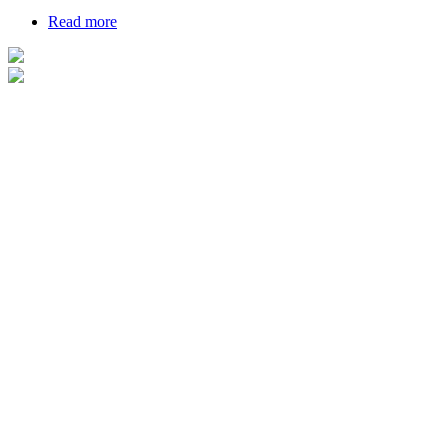
Read more
about Бритни Спирс попросила заморозить себя