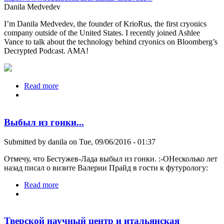
Danila Medvedev
I’m Danila Medvedev, the founder of KrioRus, the first cryonics
company outside of the United States. I recently joined Ashlee
Vance to talk about the technology behind cryonics on Bloomberg’s
Decrypted Podcast. AMA!
Read more
about Reddit AMA on December 21, 19:00
Выбыл из гонки...
Submitted by
danila
on Tue, 09/06/2016 - 01:37
Отмечу, что Бестужев-Лада выбыл из гонки. :-OНесколько лет
назад писал о визите Валерии Прайд в гости к футурологу:
Read more
about Выбыл из гонки...
Тверской научный центр и итальянская