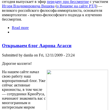
сегодня выпускает в эфир
передачу про бессмертие
с участием
Игоря Владимировича Вишева
(
о Вишеве на сайте РТД
) —
великого российского философа-имморталиста, основателя
иммортологии - научно-философского подхода к изучению
бессмертия.
Read more
about Увидеть Вишева и... не умереть
Открываем блог Аарона Агасси
Submitted by
danila
on Fri, 12/11/2009 - 23:24
Дорогие коллеги!
На нашем сайте начал
свою работу наш
корпоративный блог. Уже
сейчас активные
крионисты, в том числе
— сотрудники КриоРуса,
начинают знакомить вас с
многогранным и
интересным миром