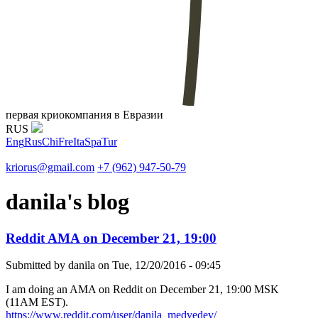
первая криокомпания в Евразии
RUS
Eng
Rus
Chi
Fre
Ita
Spa
Tur
kriorus@gmail.com
+7 (962) 947-50-79
danila's blog
Reddit AMA on December 21, 19:00
Submitted by
danila
on Tue, 12/20/2016 - 09:45
I am doing an AMA on Reddit on December 21, 19:00 MSK
(11AM EST).
https://www.reddit.com/user/danila_medvedev/