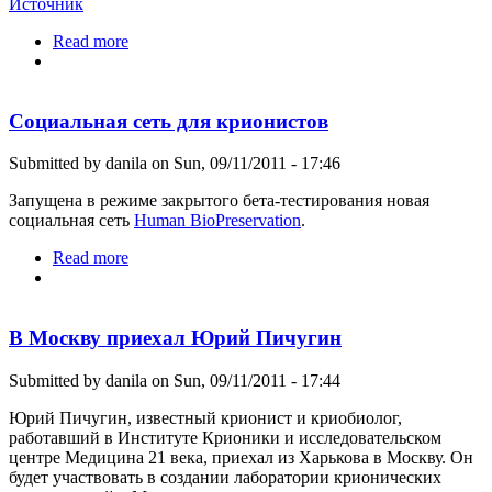
Источник
Read more
about Рендеры криохранилища
Социальная сеть для крионистов
Submitted by
danila
on Sun, 09/11/2011 - 17:46
Запущена в режиме закрытого бета-тестирования новая
социальная сеть
Human BioPreservation
.
Read more
about Социальная сеть для крионистов
В Москву приехал Юрий Пичугин
Submitted by
danila
on Sun, 09/11/2011 - 17:44
Юрий Пичугин, известный крионист и криобиолог,
работавший в Институте Крионики и исследовательском
центре Медицина 21 века, приехал из Харькова в Москву. Он
будет участвовать в создании лаборатории крионических