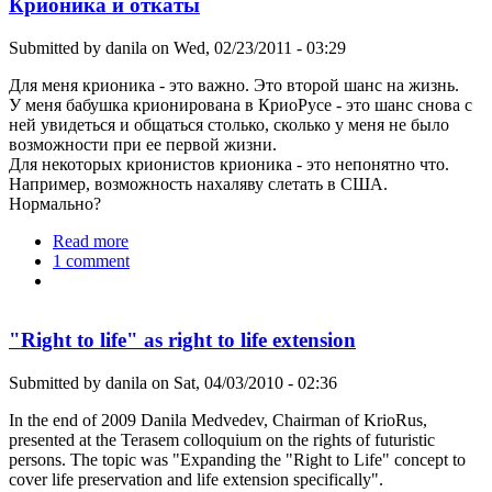
Крионика и откаты
Submitted by
danila
on Wed, 02/23/2011 - 03:29
Для меня крионика - это важно. Это второй шанс на жизнь.
У меня бабушка крионирована в КриоРусе - это шанс снова с
ней увидеться и общаться столько, сколько у меня не было
возможности при ее первой жизни.
Для некоторых крионистов крионика - это непонятно что.
Например, возможность нахаляву слетать в США.
Нормально?
Read more
about Крионика и откаты
1 comment
"Right to life" as right to life extension
Submitted by
danila
on Sat, 04/03/2010 - 02:36
In the end of 2009 Danila Medvedev, Chairman of KrioRus,
presented at the Terasem colloquium on the rights of futuristic
persons. The topic was "Expanding the "Right to Life" concept to
cover life preservation and life extension specifically".