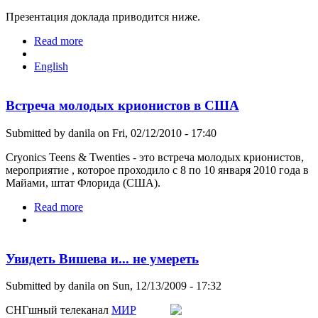
Презентация доклада приводится ниже.
Read more
about "Право на жизнь" как право на продление
жизни
English
Встреча молодых крионистов в США
Submitted by
danila
on Fri, 02/12/2010 - 17:40
Cryonics Teens & Twenties - это встреча молодых крионистов,
мероприятие , которое проходило c 8 по 10 января 2010 года в
Майами, штат Флорида (США).
Read more
about Встреча молодых крионистов в США
Увидеть Вишева и... не умереть
Submitted by
danila
on Sun, 12/13/2009 - 17:32
СНГшный телеканал
МИР