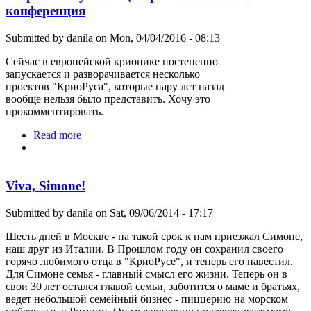
конференция
Submitted by
danila
on Mon, 04/04/2016 - 08:13
Сейчас в европейской крионике постепенно
запускается и разворачивается несколько
проектов "КриоРуса", которые пару лет назад
вообще нельзя было представить. Хочу это
прокомментировать.
Read more
about Тверской научный центр и итальянская
конференция
Viva, Simone!
Submitted by
danila
on Sat, 09/06/2014 - 17:17
Шесть дней в Москве - на такой срок к нам приезжал Симоне,
наш друг из Италии. В Прошлом году он сохранил своего
горячо любимого отца в "КриоРусе", и теперь его навестил.
Для Симоне семья - главный смысл его жизни. Теперь он в
свои 30 лет остался главой семьи, заботится о маме и братьях,
ведет небольшой семейный бизнес - пиццерию на морском