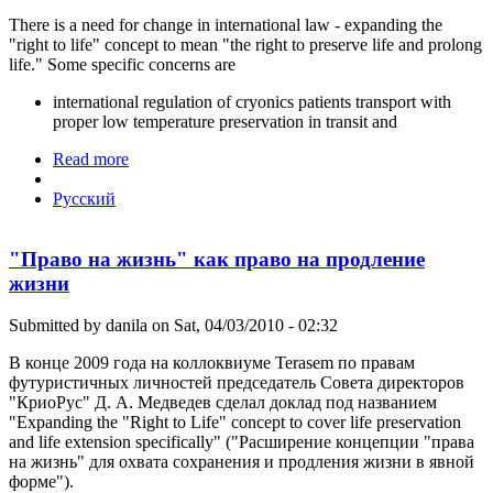
There is a need for change in international law - expanding the
"right to life" concept to mean "the right to preserve life and prolong
life." Some specific concerns are
international regulation of cryonics patients transport with
proper low temperature preservation in transit and
Read more
about "Right to life" as right to life extension
Русский
"Право на жизнь" как право на продление
жизни
Submitted by
danila
on Sat, 04/03/2010 - 02:32
В конце 2009 года на коллоквиуме Terasem по правам
футуристичных личностей председатель Совета директоров
"КриоРус" Д. А. Медведев сделал доклад под названием
"Expanding the "Right to Life" concept to cover life preservation
and life extension specifically" ("Расширение концепции "права
на жизнь" для охвата сохранения и продления жизни в явной
форме").