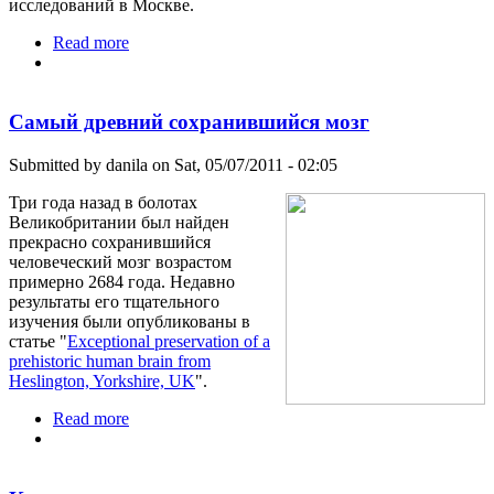
исследований в Москве.
Read more
about В Москву приехал Юрий Пичугин
Самый древний сохранившийся мозг
Submitted by
danila
on Sat, 05/07/2011 - 02:05
Три года назад в болотах
Великобритании был найден
прекрасно сохранившийся
человеческий мозг возрастом
примерно 2684 года. Недавно
результаты его тщательного
изучения были опубликованы в
статье "
Exceptional preservation of a
prehistoric human brain from
Heslington, Yorkshire, UK
".
Read more
about Самый древний сохранившийся мозг