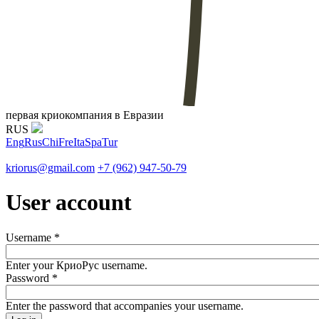
первая криокомпания в Евразии
RUS
Eng
Rus
Chi
Fre
Ita
Spa
Tur
kriorus@gmail.com
+7 (962) 947-50-79
User account
Username
*
Enter your КриоРус username.
Password
*
Enter the password that accompanies your username.