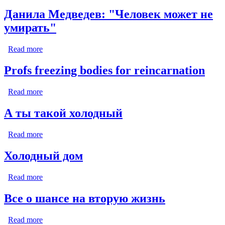
замораживать свои тела после смерти
Данила Медведев: "Человек может не
умирать"
Read more
about Данила Медведев: "Человек может не
умирать"
Profs freezing bodies for reincarnation
Read more
about Profs freezing bodies for reincarnation
А ты такой холодный
Read more
about А ты такой холодный
Холодный дом
Read more
about Холодный дом
Все о шансе на вторую жизнь
Read more
about Все о шансе на вторую жизнь