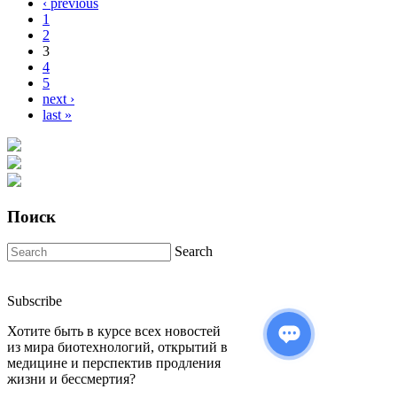
‹ previous
1
2
3
4
5
next ›
last »
Поиск
Search
Subscribe
Хотите быть в курсе всех новостей
из мира биотехнологий, открытий в
медицине и перспектив продления
жизни и бессмертия?