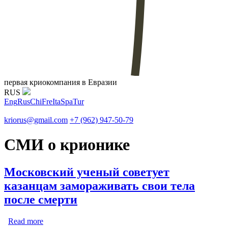
первая криокомпания в Евразии
RUS
Eng
Rus
Chi
Fre
Ita
Spa
Tur
kriorus@gmail.com
+7 (962) 947-50-79
СМИ о крионике
Московский ученый советует
казанцам замораживать свои тела
после смерти
Read more
about Московский ученый советует казанцам