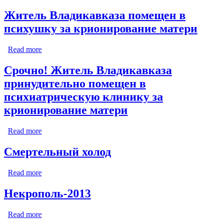
Житель Владикавказа помещен в
психушку за крионирование матери
Read more
about Житель Владикавказа помещен в психушку за
крионирование матери
Срочно! Житель Владикавказа
принудительно помещен в
психиатрическую клинику за
крионирование матери
Read more
about Срочно! Житель Владикавказа принудительно
помещен в психиатрическую клинику за
крионирование матери
Смертельный холод
Read more
about Смертельный холод
Некрополь-2013
Read more
about Некрополь-2013