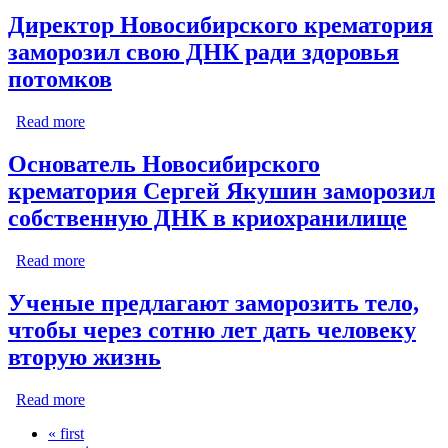
решил заморозить свою ДНК
Директор Новосибирского крематория
заморозил свою ДНК ради здоровья
потомков
Read more
about Директор Новосибирского крематория
заморозил свою ДНК ради здоровья потомков
Основатель Новосибирского
крематория Сергей Якушин заморозил
собственную ДНК в криохранилище
Read more
about Основатель Новосибирского крематория
Сергей Якушин заморозил собственную ДНК в
криохранилище
Ученые предлагают заморозить тело,
чтобы через сотню лет дать человеку
вторую жизнь
Read more
about Ученые предлагают заморозить тело, чтобы
через сотню лет дать человеку вторую жизнь
« first
Pages