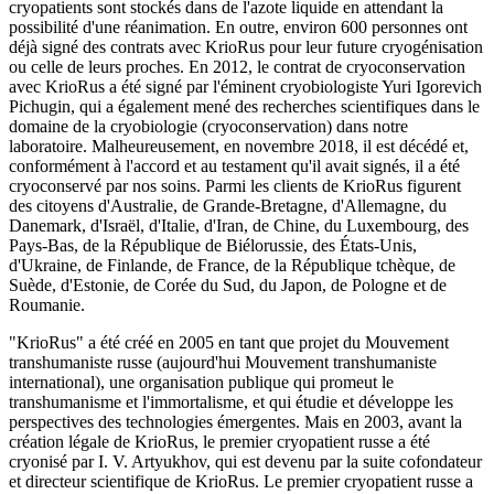
cryopatients sont stockés dans de l'azote liquide en attendant la
possibilité d'une réanimation. En outre, environ 600 personnes ont
déjà signé des contrats avec KrioRus pour leur future cryogénisation
ou celle de leurs proches. En 2012, le contrat de cryoconservation
avec KrioRus a été signé par l'éminent cryobiologiste Yuri Igorevich
Pichugin, qui a également mené des recherches scientifiques dans le
domaine de la cryobiologie (cryoconservation) dans notre
laboratoire. Malheureusement, en novembre 2018, il est décédé et,
conformément à l'accord et au testament qu'il avait signés, il a été
cryoconservé par nos soins. Parmi les clients de KrioRus figurent
des citoyens d'Australie, de Grande-Bretagne, d'Allemagne, du
Danemark, d'Israël, d'Italie, d'Iran, de Chine, du Luxembourg, des
Pays-Bas, de la République de Biélorussie, des États-Unis,
d'Ukraine, de Finlande, de France, de la République tchèque, de
Suède, d'Estonie, de Corée du Sud, du Japon, de Pologne et de
Roumanie.
"KrioRus" a été créé en 2005 en tant que projet du Mouvement
transhumaniste russe (aujourd'hui Mouvement transhumaniste
international), une organisation publique qui promeut le
transhumanisme et l'immortalisme, et qui étudie et développe les
perspectives des technologies émergentes. Mais en 2003, avant la
création légale de KrioRus, le premier cryopatient russe a été
cryonisé par I. V. Artyukhov, qui est devenu par la suite cofondateur
et directeur scientifique de KrioRus. Le premier cryopatient russe a