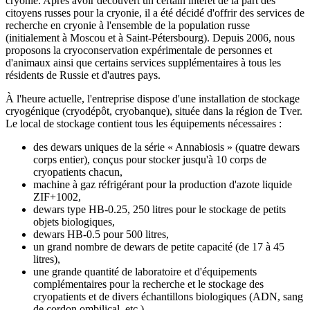
cryonie. Après avoir découvert un certain intérêt de la part des
citoyens russes pour la cryonie, il a été décidé d'offrir des services de
recherche en cryonie à l'ensemble de la population russe
(initialement à Moscou et à Saint-Pétersbourg). Depuis 2006, nous
proposons la cryoconservation expérimentale de personnes et
d'animaux ainsi que certains services supplémentaires à tous les
résidents de Russie et d'autres pays.
À l'heure actuelle, l'entreprise dispose d'une installation de stockage
cryogénique (cryodépôt, cryobanque), située dans la région de Tver.
Le local de stockage contient tous les équipements nécessaires :
des dewars uniques de la série « Annabiosis » (quatre dewars
corps entier), conçus pour stocker jusqu'à 10 corps de
cryopatients chacun,
machine à gaz réfrigérant pour la production d'azote liquide
ZIF+1002,
dewars type HB-0.25, 250 litres pour le stockage de petits
objets biologiques,
dewars HB-0.5 pour 500 litres,
un grand nombre de dewars de petite capacité (de 17 à 45
litres),
une grande quantité de laboratoire et d'équipements
complémentaires pour la recherche et le stockage des
cryopatients et de divers échantillons biologiques (ADN, sang
de cordon ombilical, etc.).