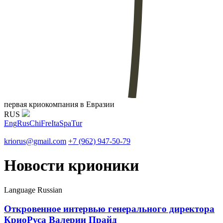
первая криокомпания в Евразии
RUS
Eng
Rus
Chi
Fre
Ita
Spa
Tur
kriorus@gmail.com
+7 (962) 947-50-79
Новости крионики
Language
Russian
Откровенное интервью генерального директора
КриоРуса Валерии Прайд