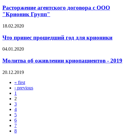
Расторжение агентского договора с ООО
"Крионик Групп"
18.02.2020
Что принес прошедший год для крионики
04.01.2020
Молитва об оживлении криопациентов - 2019
20.12.2019
« first
Pages
‹ previous
1
2
3
4
5
6
7
8