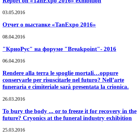
Report on «TanExpo 2016» exhibition
03.05.2016
Отчет о выставке «TanExpo 2016»
08.04.2016
"КриоРус" на форуме "Breakpoint"- 2016
06.04.2016
Rendere alla terra le spoglie mortali…oppure
conservarle per risuscitarle nel futuro? Nell’arte
funeraria e cimiteriale sarà presentata la crionica.
26.03.2016
To bury the body ... or to freeze it for recovery in the
future? Cryonics at the funeral industry exhibition
25.03.2016