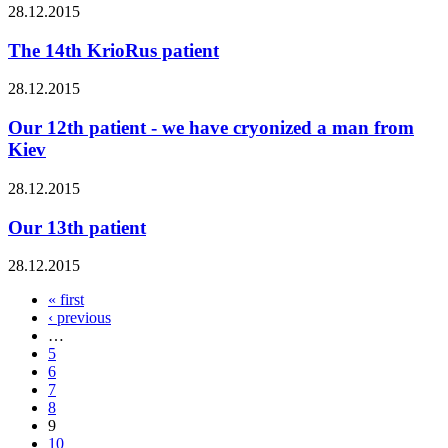
28.12.2015
The 14th KrioRus patient
28.12.2015
Our 12th patient - we have cryonized a man from
Kiev
28.12.2015
Our 13th patient
28.12.2015
« first
Pages
‹ previous
…
5
6
7
8
9
10