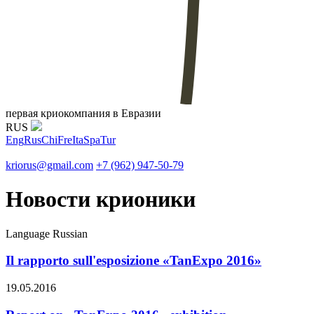
первая криокомпания в Евразии
RUS
Eng
Rus
Chi
Fre
Ita
Spa
Tur
kriorus@gmail.com
+7 (962) 947-50-79
Новости крионики
Language
Russian
Il rapporto sull'esposizione «TanExpo 2016»
19.05.2016