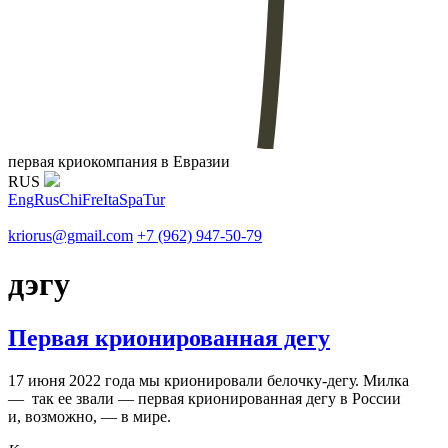
первая криокомпания в Евразии
RUS
Eng
Rus
Chi
Fre
Ita
Spa
Tur
kriorus@gmail.com
+7 (962) 947-50-79
дэгу
Первая крионированная дегу
17 июня 2022 года мы крионировали белочку-дегу. Милка
— так ее звали — первая крионированная дегу в России
и, возможно, — в мире.