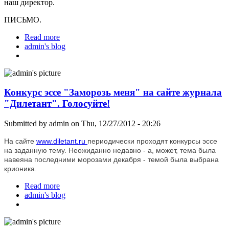
наш директор.
ПИСЬМО.
Read more
about Заморозьте меня живьем!
admin's blog
Конкурс эссе "Заморозь меня" на сайте журнала
"Дилетант". Голосуйте!
Submitted by
admin
on Thu, 12/27/2012 - 20:26
На сайте
www.diletant.ru
периодически проходят конкурсы эссе
на заданную тему. Неожиданно недавно - а, может, тема была
навеяна последними морозами декабря - темой была выбрана
крионика.
Read more
about Конкурс эссе "Заморозь меня" на сайте
admin's blog
журнала "Дилетант". Голосуйте!