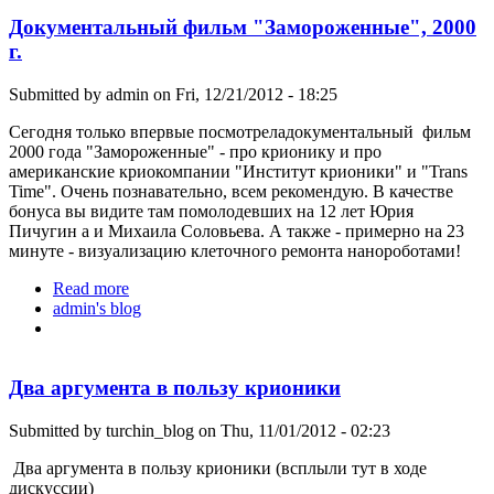
Документальный фильм "Замороженные", 2000
г.
Submitted by
admin
on Fri, 12/21/2012 - 18:25
Сегодня только впервые посмотреладокументальный фильм
2000 года "Замороженные" - про крионику и про
американские криокомпании "Институт крионики" и "Trans
Time". Очень познавательно, всем рекомендую. В качестве
бонуса вы видите там помолодевших на 12 лет Юрия
Пичугин а и Михаила Соловьева. А также - примерно на 23
минуте - визуализацию клеточного ремонта нанороботами!
Read more
about Документальный фильм "Замороженные",
admin's blog
2000 г.
Два аргумента в пользу крионики
Submitted by
turchin_blog
on Thu, 11/01/2012 - 02:23
Два аргумента в пользу крионики (всплыли тут в ходе
дискуссии)