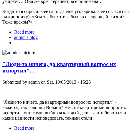
умирает… Она же врач-терапевт, все понимала…
Когда-то я спросила ее (я тогда еще уговаривала ее согласиться
на крионику): «Кем ты бы хотела быть в следующей жизни?
Тоже врачом?»
Read more
about Пять лет в криосне - Черная Любовь
admin's blog
Пантелеевна
"Люди-то ничего, да квартирный вопрос их
испортил"...
Submitted by
admin
on Sat, 10/05/2013 - 16:26
"Люди-то ничего, да квартирный вопрос их испортил" -
кажется, так говорил Воланд? Нет, не квартирный вопрос их
испортил, они сами, выбирая каждый день, за что бороться и
какие ценности исповедовать, такими стали!
Read more
about "Люди-то ничего, да квартирный вопрос