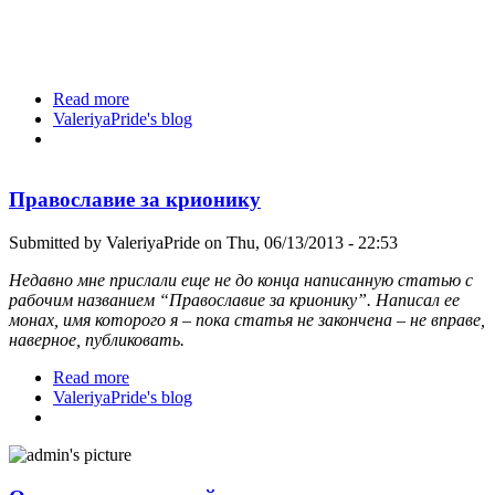
Read more
about Поездка в "Креатово"
ValeriyaPride's blog
Православие за крионику
Submitted by
ValeriyaPride
on Thu, 06/13/2013 - 22:53
Недавно мне прислали еще не до конца написанную статью с
рабочим названием “Православие за крионику”. Написал ее
монах, имя которого я – пока статья не закончена – не вправе,
наверное, публиковать.
Read more
about Православие за крионику
ValeriyaPride's blog