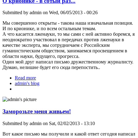
О крионике - в сотый раз...
Submitted by
admin
on Wed, 06/05/2013 - 00:26
Мы совершенно открыты - такова наша изначальная позиция.
И по крионике, и по всем остальным темам.
А что касается лженауки, то мы сами с ней активно боремся, я
неоднократно участвовал в передачах против лженауки в
качестве эксперта, мы сотрудничаем с Российским
гуманистическим обществом, занимаемся просвещением в
области науки, будущего, прогресса.
Один мой друг написал письмо дружественному журналисту.
Думаю, нелишне будет его сюда перепостить..
Read more
about О крионике - в сотый раз...
admin's blog
Заморозьте меня живьем!
Submitted by
admin
on Sat, 02/02/2013 - 13:10
Вот какое письмо мы получили и какой ответ сегодня написал