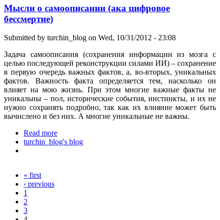
Мысли о самоописании (ака цифровое
бессмертие)
Submitted by
turchin_blog
on Wed, 10/31/2012 - 23:08
Задача самоописания (сохранения информации из мозга с
целью последующей реконструкции силами ИИ) – сохранение
в первую очередь важных фактов, а, во-вторых, уникальных
фактов. Важность факта определяется тем, насколько он
влияет на мою жизнь. При этом многие важные факты не
уникальны – пол, исторические события, инстинкты, и их не
нужно сохранять подробно, так как их влияние может быть
вычислено и без них. А многие уникальные не важны.
Read more
about Мысли о самоописании (ака цифровое
turchin_blog's blog
бессмертие)
« first
Pages
‹ previous
1
2
3
4