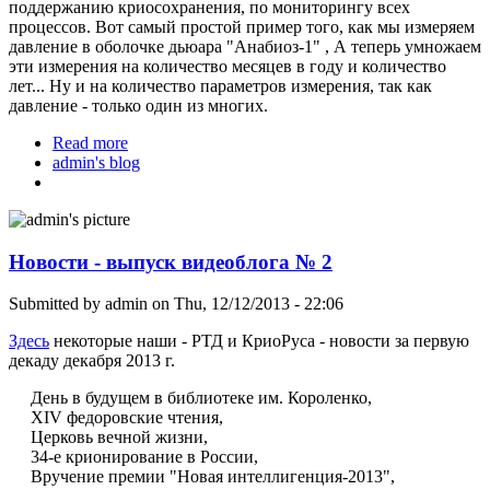
поддержанию криосохранения, по мониторингу всех
процессов. Вот самый простой пример того, как мы измеряем
давление в оболочке дьюара "Анабиоз-1" , А теперь умножаем
эти измерения на количество месяцев в году и количество
лет... Ну и на количество параметров измерения, так как
давление - только один из многих.
Read more
about Мониторинг давления в КриоРусе
admin's blog
Новости - выпуск видеоблога № 2
Submitted by
admin
on Thu, 12/12/2013 - 22:06
Здесь
некоторые наши - РТД и КриоРуса - новости за первую
декаду декабря 2013 г.
День в будущем в библиотеке им. Короленко,
XIV федоровские чтения,
Церковь вечной жизни,
34-е крионирование в России,
Вручение премии "Новая интеллигенция-2013",