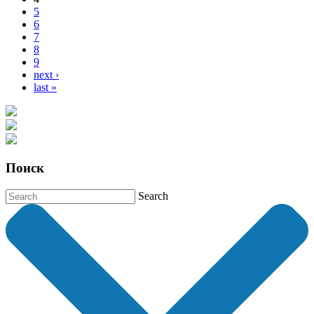
5
6
7
8
9
next ›
last »
Поиск
Search