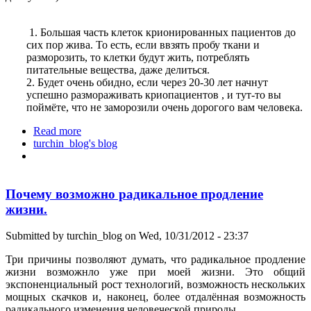
1. Большая часть клеток крионированных пациентов до
сих пор жива. То есть, если ввзять пробу ткани и
разморозить, то клетки будут жить, потреблять
питательные вещества, даже делиться.
2. Будет очень обидно, если через 20-30 лет начнут
успешно размораживать криопациентов , и тут-то вы
поймёте, что не заморозили очень дорогого вам человека.
Read more
about Два аргумента в пользу крионики
turchin_blog's blog
Почему возможно радикальное продление
жизни.
Submitted by
turchin_blog
on Wed, 10/31/2012 - 23:37
Три причины позволяют думать, что радикальное продление
жизни возможнло уже при моей жизни. Это общий
экспоненциальный рост технологий, возможность нескольких
мощных скачков и, наконец, более отдалённая возможность
радикального изменения человеческой природы.