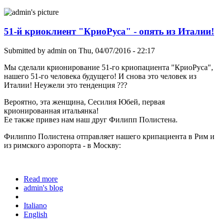
51-й криоклиент "КриоРуса" - опять из Италии!
Submitted by
admin
on Thu, 04/07/2016 - 22:17
Мы сделали крионирование 51-го криопациента "КриоРуса",
нашего 51-го человека будущего! И снова это человек из
Италии! Неужели это тенденция ???
Вероятно, эта женщина, Сесилия Юбей, первая
крионированная итальянка!
Ее также привез нам наш друг Филипп Полистена.
Филиппо Полистена отправляет нашего крипациента в Рим и
из римского аэропорта - в Москву:
Read more
about 51-й криоклиент "КриоРуса" - опять из
admin's blog
Италии!
Italiano
English