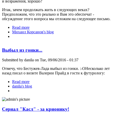
и возражения, хорошо?
Итак, зачем продолжать жить в следующих веках?
Предположим, что это реально и Вам это обеспечат -
обсуждение этого вопроса мы отложим на следующее письмо.
Read more
about 16 причин жить долго, в т.ч. в будущих
Михаил Корсанов's blog
веках
Выбыл из гонки...
Submitted by
danila
on Tue, 09/06/2016 - 01:37
Отмечу, что Бестужев-Лада выбыл из гонки. :-OНесколько лет
назад писал о визите Валерии Прайд в гости к футурологу:
Read more
about Выбыл из гонки...
danila's blog
Сериал "Касл" - за крионику!