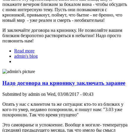
покажите вечером близким за бокалом вина - чтобы обсудить
с ними интересную тему. Пусть они познакомятся с
крионикой, привыкнут, поймут, что бытие - не бренно, что
новый мир - уже реален и смерть - необязательна!
И заключайте договора на крионику. Не позволяйте вашим
близким безропотно растворяться в небытии! Надо просто
позвонить нам!
Read more
about Не умирайте и не позволяйте другим!
admin's blog
Надо договора на крионику заключать заранее
Submitted by
admin
on Wed, 03/08/2017 - 00:43
Опять у нас с клиентом та же ситуация: кто-то из близких у
кого-то умер, недавно похоронили, и пишут нам: "3.03 уже
похоронили. Так что время упущено"
Это самовранье и успокоение. Вообще в могиле- температура
(средняя) предыдущего месяца, так что имело бы смысл