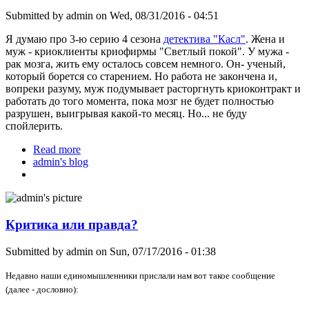
Submitted by
admin
on Wed, 08/31/2016 - 04:51
Я думаю про 3-ю серию 4 сезона
детектива "Касл"
. Жена и
муж - криоклиенты криофирмы "Светлый покой". У мужа -
рак мозга, жить ему осталось совсем немного. Он- ученый,
который борется со старением. Но работа не закончена и,
вопреки разуму, муж подумывает расторгнуть криоконтракт и
работать до того момента, пока мозг не будет полностью
разрушен, выигрывая какой-то месяц. Но... не буду
спойлерить.
Read more
about Сериал "Касл" - за крионику!
admin's blog
Критика или правда?
Submitted by
admin
on Sun, 07/17/2016 - 01:38
Не
давно наши единомышленники прислали н
ам вот такое сообщение
(да
лее
- дословно):