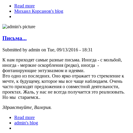
Read more
about Отторжение, страх, неприятие к
Михаил Корсанов's blog
крионированию - что делать?
Письма...
Submitted by
admin
on Tue, 09/13/2016 - 18:31
К нам приходят самые разные письма. Иногда - с мольбой,
иногда - мерзкие оскорбления (редко), иногда -
фонтанирующие энтузиазмом и идеями.
Вто одно из последних. Оно ярко отражает то стремление к
мечте, к будущему, которое мы все чаще наблюдаем. Очень
часто приходят предложения о совместной деятельности,
проектах. Жаль, у нас не всегда получается это реализовать.
Но мы стараемся..
Здравствуйте, Валерия.
Read more
about Письма...
admin's blog