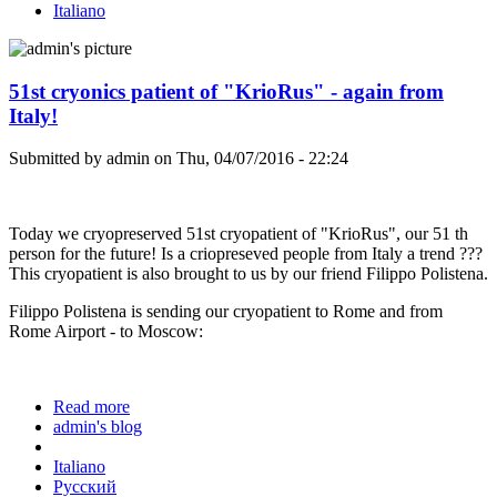
Italiano
51st cryonics patient of "KrioRus" - again from
Italy!
Submitted by
admin
on Thu, 04/07/2016 - 22:24
Today we cryopreserved 51st cryopatient of "KrioRus", our 51 th
person for the future! Is a criopreseved people from Italy a trend ???
This cryopatient is also brought to us by our friend Filippo Polistena.
Filippo Polistena is sending our cryopatient to Rome and from
Rome Airport - to Moscow:
Read more
about 51st cryonics patient of "KrioRus" - again
admin's blog
from Italy!
Italiano
Русский