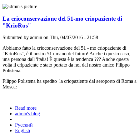
La crioconservazione del 51-mo criopaziente di
"KrioRus"
Submitted by
admin
on Thu, 04/07/2016 - 21:58
Abbiamo fatto la crioconservazione del 51 - mo criopaziente di
"KrioRus", è il nostro 51 umano del futuro! Anche i questo caso,
una persona dall 'Italia! È questa è la tendenza ??? Anche questa
volta il cripaziente e stato portato da noi dal nostro amico Filippo
Polistena.
Filippo Polistena ha spedito la criopaziente dal aeroporto di Roma a
Mosca:
Read more
about La crioconservazione del 51-mo criopaziente
admin's blog
di "KrioRus"
Русский
English