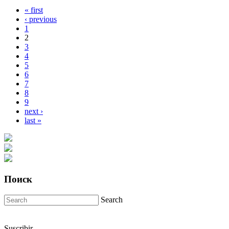
« first
Pages
‹ previous
1
2
3
4
5
6
7
8
9
next ›
last »
Поиск
Search
Suscribir