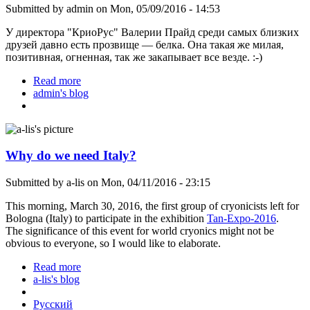
Submitted by
admin
on Mon, 05/09/2016 - 14:53
У директора "КриоРус" Валерии Прайд среди самых близких
друзей давно есть прозвище — белка. Она такая же милая,
позитивная, огненная, так же закапывает все везде. :-)
Read more
about 30 тысяч лет назад белка устроила
admin's blog
криобанк
Why do we need Italy?
Submitted by
a-lis
on Mon, 04/11/2016 - 23:15
This morning, March 30, 2016, the first group of cryonicists left for
Bologna (Italy) to participate in the exhibition
Tan-Expo-2016
.
The significance of this event for world cryonics might not be
obvious to everyone, so I would like to elaborate.
Read more
about Why do we need Italy?
a-lis's blog
Русский