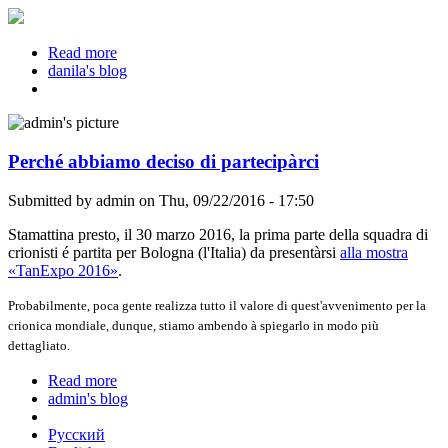
Read more
about Reddit AMA on December 21, 19:00
danila's blog
Perché abbiamo deciso di partecipàrci
Submitted by
admin
on Thu, 09/22/2016 - 17:50
Stamattina presto, il 30 marzo 2016, la prima parte della squadra di
crionisti é partita per Bologna (l'Italia) da presentàrsi
alla mostra
«TanExpo 2016»
.
Probabilmente, poca gente realizza tutto il valore di quest'avvenimento per la
crionica mondiale, dunque, stiamo ambendo à spiegarlo in modo più
dettagliato.
Read more
about Perché abbiamo deciso di partecipàrci
admin's blog
Русский