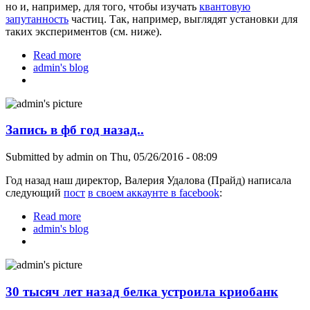
но и, например, для того, чтобы изучать
квантовую
запутанность
частиц. Так, например, выглядят установки для
таких экспериментов (см. ниже).
Read more
about Зачем еще нужен жидкий азот
admin's blog
Запись в фб год назад..
Submitted by
admin
on Thu, 05/26/2016 - 08:09
Год назад наш директор, Валерия Удалова (Прайд) написала
следующий
пост
в своем аккаунте в facebook
:
Read more
about Запись в фб год назад..
admin's blog
30 тысяч лет назад белка устроила криобанк