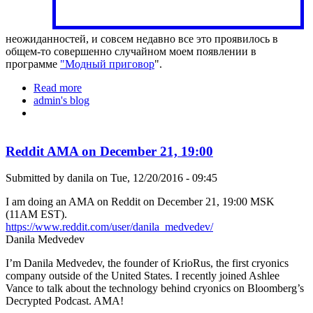
неожиданностей, и совсем недавно все это проявилось в
общем-то совершенно случайном моем появлении в
программе
"Модный приговор
".
Read more
about Я на программе "Модный приговор"
admin's blog
Reddit AMA on December 21, 19:00
Submitted by
danila
on Tue, 12/20/2016 - 09:45
I am doing an AMA on Reddit on December 21, 19:00 MSK
(11AM EST).
https://www.reddit.com/user/danila_medvedev/
Danila Medvedev
I’m Danila Medvedev, the founder of KrioRus, the first cryonics
company outside of the United States. I recently joined Ashlee
Vance to talk about the technology behind cryonics on Bloomberg’s
Decrypted Podcast. AMA!