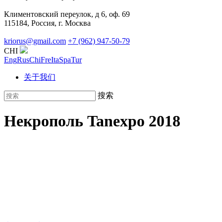
Климентовский переулок, д 6, оф. 69
115184, Россия, г. Москва
kriorus@gmail.com
+7 (962) 947-50-79
CHI
Eng
Rus
Chi
Fre
Ita
Spa
Tur
关于我们
搜索
Некрополь Tanexpo 2018