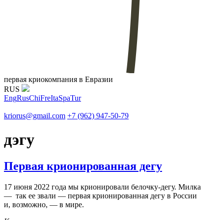
первая криокомпания в Евразии
RUS
Eng
Rus
Chi
Fre
Ita
Spa
Tur
kriorus@gmail.com
+7 (962) 947-50-79
дэгу
Первая крионированная дегу
17 июня 2022 года мы крионировали белочку-дегу. Милка
— так ее звали — первая крионированная дегу в России
и, возможно, — в мире.