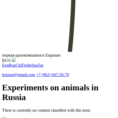
первая криокомпания в Евразии
RUS
Eng
Rus
Chi
Fre
Ita
Spa
Tur
kriorus@gmail.com
+7 (962) 947-50-79
Experiments on animals in
Russia
There is currently no content classified with this term.