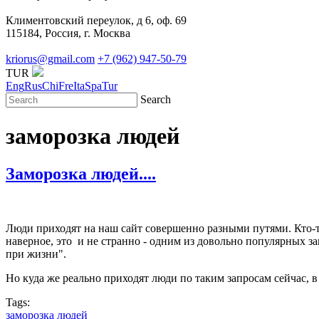
Климентовский переулок, д 6, оф. 69
115184, Россия, г. Москва
kriorus@gmail.com
+7 (962) 947-50-79
TUR
Eng
Rus
Chi
Fre
Ita
Spa
Tur
Search
заморозка людей
Заморозка людей....
Люди приходят на наш сайт совершенно разными путями. Кто-то 
наверное, это и не странно - одним из довольно популярных за
при жизни".
Но куда же реально приходят люди по таким запросам сейчас, в
Tags:
заморозка людей