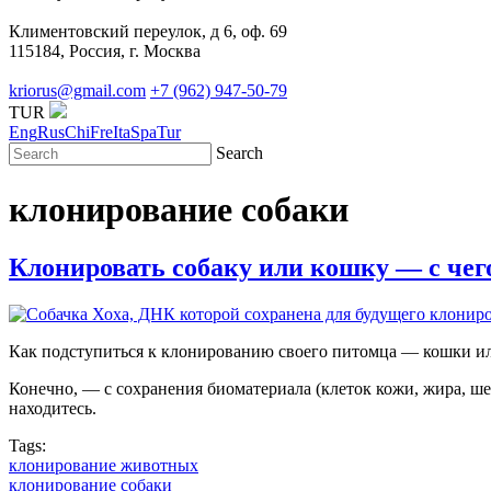
Климентовский переулок, д 6, оф. 69
115184, Россия, г. Москва
kriorus@gmail.com
+7 (962) 947-50-79
TUR
Eng
Rus
Chi
Fre
Ita
Spa
Tur
Search
клонирование собаки
Клонировать собаку или кошку — с чего
Как подступиться к клонированию своего питомца — кошки или
Конечно, — с сохранения биоматериала (клеток кожи, жира, ше
находитесь.
Tags:
клонирование животных
клонирование собаки