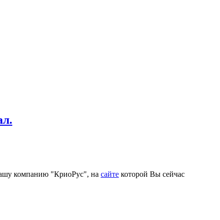
ал.
 нашу компанию "КриоРус", на
сайте
которой Вы сейчас