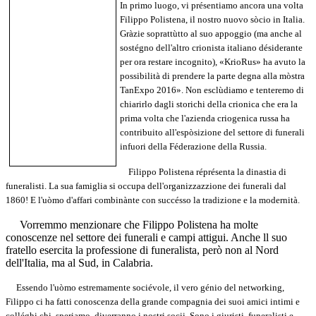
In primo luogo, vi présentiamo ancora una volta
Filippo Polistena, il nostro nuovo sòcio in Italia.
Gràzie soprattùtto al suo appoggio (ma anche al
sostégno dell'altro crionista italiano désiderante
per ora restare incognito), «KrioRus» ha avuto la
possibilità di prendere la parte degna alla mòstra
TanExpo 2016». Non esclùdiamo e tenteremo di
chiarirlo dagli storichi della crionica che era la
prima volta che l'azienda criogenica russa ha
contribuito all'espòsizione del settore di funerali
infuori della Féderazione della Russia.
Filippo Polistena réprésenta la dinastia di
funeralisti. La sua famiglia si occupa dell'organizzazzione dei funerali dal
1860! E l'uòmo d'affari combinànte con succésso la tradizione e la modernità.
Vorremmo menzionare che Filippo Polistena ha molte
conoscenze nel settore dei funerali e campi attigui. Anche ll suo
fratello esercita la professione di funeralista, però non al Nord
dell'Italia, ma al Sud, in Calabria.
Essendo l'uòmo estremamente sociévole, il vero génio del networking,
Filippo ci ha fatti conoscenza della grande compagnia dei suoi amici intimi e
colléghi chi, speriamo, diverranno i nostri socii. Sono i giuristi, funeralisti e