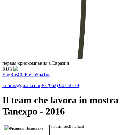
первая криокомпания в Евразии
RUS
Eng
Rus
Chi
Fre
Ita
Spa
Tur
kriorus@gmail.com
+7 (962) 947-50-79
Il team che lavora in mostra
Tanexpo - 2016
I nostri socii italiani