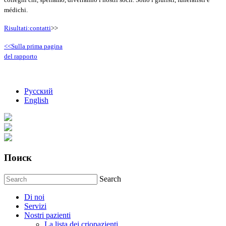
médichi.
Risultati:contatti
>>
<<Sulla prima pagina
del rapporto
Русский
English
Поиск
Search
Di noi
Servizi
Nostri pazienti
La lista dei criopazienti