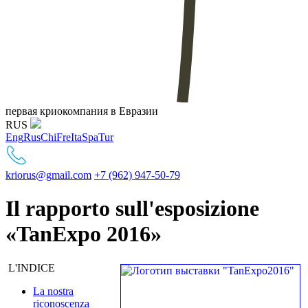
первая криокомпания в Евразии
RUS
Eng
Rus
Chi
Fre
Ita
Spa
Tur
kriorus@gmail.com
+7 (962) 947-50-79
Il rapporto sull'esposizione
«TanExpo 2016»
L'INDICE
La nostra
riconoscenza