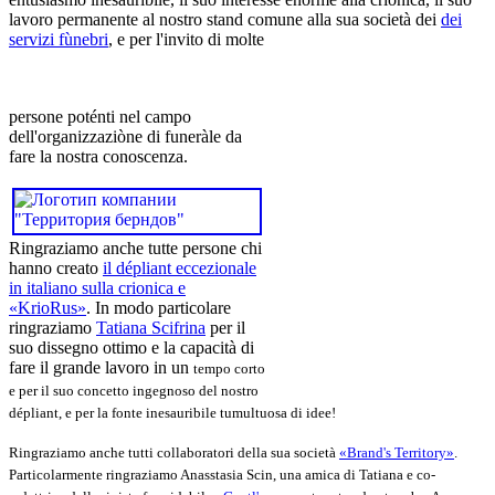
lavoro permanente al nostro stand comune alla sua società dei
dei
servizi fùnebri
, e per l'invito di molte
persone poténti nel campo
dell'organizzaziòne di funeràle da
fare la nostra conoscenza.
Ringraziamo anche tutte persone chi
hanno creato
il dépliant eccezionale
in italiano sulla crionica e
«KrioRus»
. In modo particolare
ringraziamo
Tatiana Scifrina
per il
suo dissegno ottimo e la capacità di
fare il grande lavoro in un
tempo corto
e per il suo concetto ingegnoso del nostro
dépliant, e per la fonte inesauribile tumultuosa di idee!
Ringraziamo anche tutti collaboratori della sua società
«Brand's Territory»
.
Particolarmente ringraziamo Anasstasia Scin, una amica di Tatiana e co-