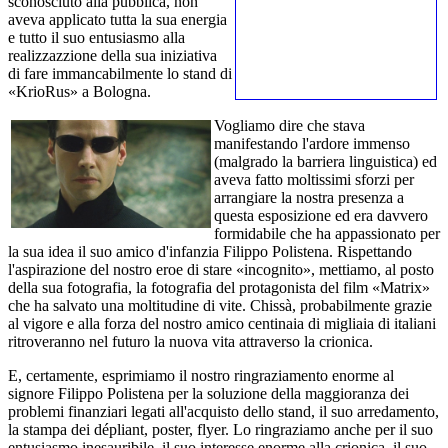
sconosciuto alla pubblica, non
aveva applicato tutta la sua energia
e tutto il suo entusiasmo alla
realizzazzione della sua iniziativa
di fare immancabilmente lo stand di
«KrioRus» a Bologna.
Vogliamo dire che stava
manifestando l'ardore immenso
(malgrado la barriera linguistica) ed
aveva fatto moltissimi sforzi per
arrangiare la nostra presenza a
questa esposizione ed era davvero
formidabile che ha appassionato per
la sua idea il suo amico d'infanzia Filippo Polistena. Rispettando
l'aspirazione del nostro eroe di stare «incognito», mettiamo, al posto
della sua fotografia, la fotografia del protagonista del film «Matrix»
che ha salvato una moltitudine di vite. Chissà, probabilmente grazie
al vigore e alla forza del nostro amico centinaia di migliaia di italiani
ritroveranno nel futuro la nuova vita attraverso la crionica.
E, certamente, esprimiamo il nostro ringraziamento enorme al
signore Filippo Polistena per la soluzione della maggioranza dei
problemi finanziari legati all'acquisto dello stand, il suo arredamento,
la stampa dei dépliant, poster, flyer. Lo ringraziamo anche per il suo
entusiasmo inesauribile, il suo interesse enorme alla crionica, il suo