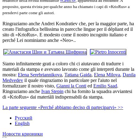
redattrice della rivista formidabile
«Gentl's»
, appartenuta ad entrambe. A
proposito, questa rivista per qualche anno ha chiamato i capi di «KrioRus» a
prendervi parte come gli autori.
Ringraziamo anche Andrei Kondratiev che, per la maggior parte, ha
creato l'infografica bellissima in parecche lingue per il dépliant ed il
sito di «KrioRus». E modesto come il nostro incognito italiano e
perché Lei nominiamo anche «Neo»..
Siamo infinitamente grati a coloro chi ci aiutavano di tradurre i
materiali da stampa e avevano lavorato come gli interpreti durante la
mostra:
Elena Serebriannikova
,
Tatiana Gaida
,
Elena Milova
,
Danila
Medvedev
il quale ringraziamo in particolare per l'aiuto nel
formalizzare il nostro visto,
Gianni la Conti
ed
Emilio Saad
.
Ringraziamo anche
Ivan Stepin
chi ha fornito la squadra avviantesi
di «KrioRus» dai materiàli indispensabili da stampa.
La parte seguente «Perché abbiamo deciso di parteciparvi» >>
Русский
English
Новости крионики