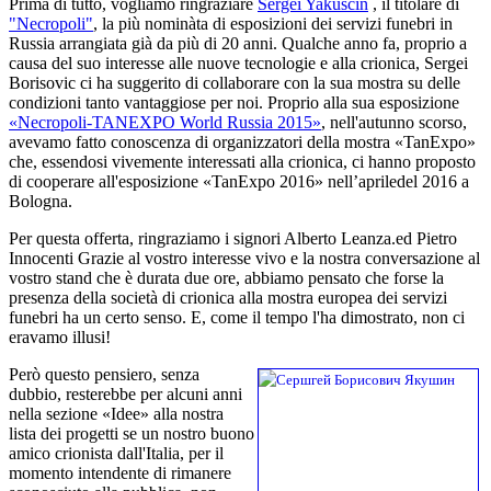
Prima di tutto, vogliamo ringraziàre
Sergei Yakuscin
, il titolare di
"Necropoli"
, la più nominàta di esposizioni dei servizi funebri in
Russia arrangiata già da più di 20 anni. Qualche anno fa, proprio a
causa del suo interesse alle nuove tecnologie e alla crionica, Sergei
Borisovic ci ha suggerito di collaborare con la sua mostra su delle
condizioni tanto vantaggiose per noi. Proprio alla sua esposizione
«Necropoli-TANEXPO World Russia 2015»
, nell'autunno scorso,
avevamo fatto conoscenza di organizzatori della mostra «TanExpo»
che, essendosi vivemente interessati alla crionica, ci hanno proposto
di cooperare all'esposizione «TanExpo 2016» nell’apriledel 2016 a
Bologna.
Per questa offerta, ringraziamo i signori Alberto Leanza.ed Pietro
Innocenti Grazie al vostro interesse vivo e la nostra conversazione al
vostro stand che è durata due ore, abbiamo pensato che forse la
presenza della società di crionica alla mostra europea dei servizi
funebri ha un certo senso. E, come il tempo l'ha dimostrato, non ci
eravamo illusi!
Però questo pensiero, senza
dubbio, resterebbe per alcuni anni
nella sezione «Idee» alla nostra
lista dei progetti se un nostro buono
amico crionista dall'Italia, per il
momento intendente di rimanere