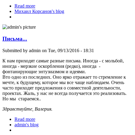
Read more
about Отторжение, страх, неприятие к
Михаил Корсанов's blog
крионированию - что делать?
Письма...
Submitted by
admin
on Tue, 09/13/2016 - 18:31
К нам приходят самые разные письма. Иногда - с мольбой,
иногда - мерзкие оскорбления (редко), иногда -
фонтанирующие энтузиазмом и идеями.
Вто одно из последних. Оно ярко отражает то стремление к
мечте, к будущему, которое мы все чаще наблюдаем. Очень
часто приходят предложения о совместной деятельности,
проектах. Жаль, у нас не всегда получается это реализовать.
Но мы стараемся..
Здравствуйте, Валерия.
Read more
about Письма...
admin's blog