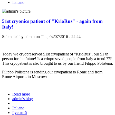
Italiano
51st cryonics patient of "KrioRus" - again from
Italy!
Submitted by
admin
on Thu, 04/07/2016 - 22:24
Today we cryopreserved 51st cryopatient of "KrioRus", our 51 th
person for the future! Is a criopreseved people from Italy a trend ???
This cryopatient is also brought to us by our friend Filippo Polistena.
Filippo Polistena is sending our cryopatient to Rome and from
Rome Airport - to Moscow:
Read more
about 51st cryonics patient of "KrioRus" - again
admin's blog
from Italy!
Italiano
Русский