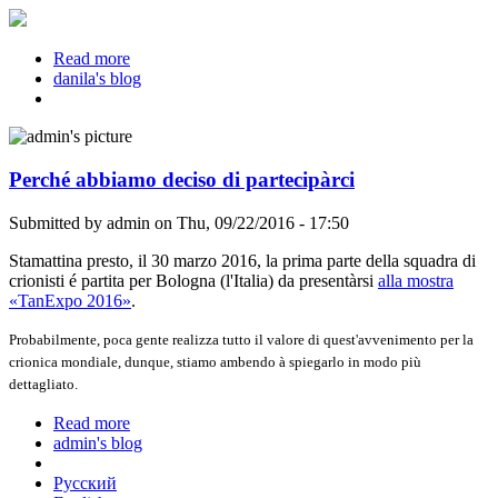
Read more
about Reddit AMA on December 21, 19:00
danila's blog
Perché abbiamo deciso di partecipàrci
Submitted by
admin
on Thu, 09/22/2016 - 17:50
Stamattina presto, il 30 marzo 2016, la prima parte della squadra di
crionisti é partita per Bologna (l'Italia) da presentàrsi
alla mostra
«TanExpo 2016»
.
Probabilmente, poca gente realizza tutto il valore di quest'avvenimento per la
crionica mondiale, dunque, stiamo ambendo à spiegarlo in modo più
dettagliato.
Read more
about Perché abbiamo deciso di partecipàrci
admin's blog
Русский