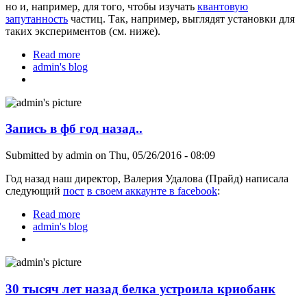
но и, например, для того, чтобы изучать
квантовую
запутанность
частиц. Так, например, выглядят установки для
таких экспериментов (см. ниже).
Read more
about Зачем еще нужен жидкий азот
admin's blog
Запись в фб год назад..
Submitted by
admin
on Thu, 05/26/2016 - 08:09
Год назад наш директор, Валерия Удалова (Прайд) написала
следующий
пост
в своем аккаунте в facebook
:
Read more
about Запись в фб год назад..
admin's blog
30 тысяч лет назад белка устроила криобанк