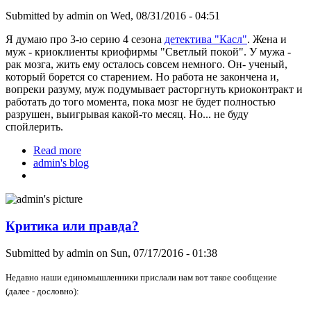
Submitted by
admin
on Wed, 08/31/2016 - 04:51
Я думаю про 3-ю серию 4 сезона
детектива "Касл"
. Жена и
муж - криоклиенты криофирмы "Светлый покой". У мужа -
рак мозга, жить ему осталось совсем немного. Он- ученый,
который борется со старением. Но работа не закончена и,
вопреки разуму, муж подумывает расторгнуть криоконтракт и
работать до того момента, пока мозг не будет полностью
разрушен, выигрывая какой-то месяц. Но... не буду
спойлерить.
Read more
about Сериал "Касл" - за крионику!
admin's blog
Критика или правда?
Submitted by
admin
on Sun, 07/17/2016 - 01:38
Не
давно наши единомышленники прислали н
ам вот такое сообщение
(да
лее
- дословно):