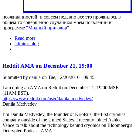
неожиданностей, и совсем недавно все это проявилось в
общем-то совершенно случайном моем появлении в
программе
"Модный приговор
".
Read more
about Я на программе "Модный приговор"
admin's blog
Reddit AMA on December 21, 19:00
Submitted by
danila
on Tue, 12/20/2016 - 09:45
I am doing an AMA on Reddit on December 21, 19:00 MSK
(11AM EST).
https://www.reddit.com/user/danila_medvedev/
Danila Medvedev
I’m Danila Medvedev, the founder of KrioRus, the first cryonics
company outside of the United States. I recently joined Ashlee
Vance to talk about the technology behind cryonics on Bloomberg’s
Decrypted Podcast. AMA!