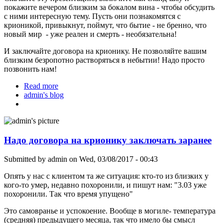
покажите вечером близким за бокалом вина - чтобы обсудить
с ними интересную тему. Пусть они познакомятся с
крионикой, привыкнут, поймут, что бытие - не бренно, что
новый мир - уже реален и смерть - необязательна!
И заключайте договора на крионику. Не позволяйте вашим
близким безропотно растворяться в небытии! Надо просто
позвонить нам!
Read more
about Не умирайте и не позволяйте другим!
admin's blog
Надо договора на крионику заключать заранее
Submitted by
admin
on Wed, 03/08/2017 - 00:43
Опять у нас с клиентом та же ситуация: кто-то из близких у
кого-то умер, недавно похоронили, и пишут нам: "3.03 уже
похоронили. Так что время упущено"
Это самовранье и успокоение. Вообще в могиле- температура
(средняя) предыдущего месяца, так что имело бы смысл