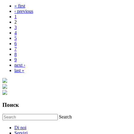
« first
Pages
‹ previous
1
2
3
4
5
6
7
8
9
next ›
last »
Поиск
Search
Di noi
Servizi