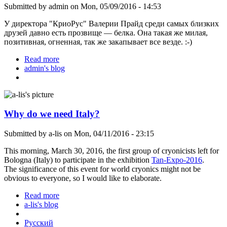
Submitted by
admin
on Mon, 05/09/2016 - 14:53
У директора "КриоРус" Валерии Прайд среди самых близких
друзей давно есть прозвище — белка. Она такая же милая,
позитивная, огненная, так же закапывает все везде. :-)
Read more
about 30 тысяч лет назад белка устроила
admin's blog
криобанк
Why do we need Italy?
Submitted by
a-lis
on Mon, 04/11/2016 - 23:15
This morning, March 30, 2016, the first group of cryonicists left for
Bologna (Italy) to participate in the exhibition
Tan-Expo-2016
.
The significance of this event for world cryonics might not be
obvious to everyone, so I would like to elaborate.
Read more
about Why do we need Italy?
a-lis's blog
Русский