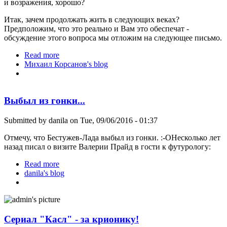
и возражения, хорошо?
Итак, зачем продолжать жить в следующих веках?
Предположим, что это реально и Вам это обеспечат -
обсуждение этого вопроса мы отложим на следующее письмо.
Read more
about 16 причин жить долго, в т.ч. в будущих
Михаил Корсанов's blog
веках
Выбыл из гонки...
Submitted by
danila
on Tue, 09/06/2016 - 01:37
Отмечу, что Бестужев-Лада выбыл из гонки. :-OНесколько лет
назад писал о визите Валерии Прайд в гости к футурологу:
Read more
about Выбыл из гонки...
danila's blog
Сериал "Касл" - за крионику!