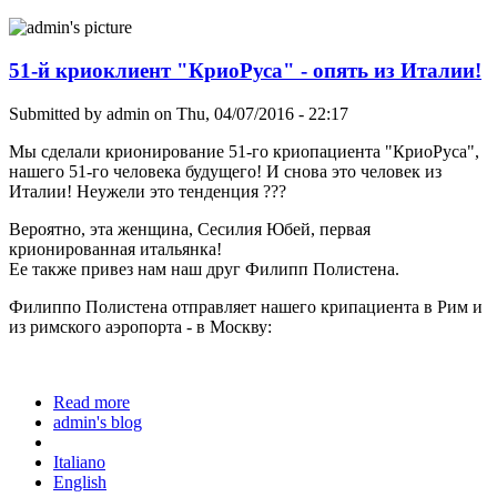
51-й криоклиент "КриоРуса" - опять из Италии!
Submitted by
admin
on Thu, 04/07/2016 - 22:17
Мы сделали крионирование 51-го криопациента "КриоРуса",
нашего 51-го человека будущего! И снова это человек из
Италии! Неужели это тенденция ???
Вероятно, эта женщина, Сесилия Юбей, первая
крионированная итальянка!
Ее также привез нам наш друг Филипп Полистена.
Филиппо Полистена отправляет нашего крипациента в Рим и
из римского аэропорта - в Москву:
Read more
about 51-й криоклиент "КриоРуса" - опять из
admin's blog
Италии!
Italiano
English