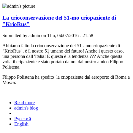
La crioconservazione del 51-mo criopaziente di
"KrioRus"
Submitted by
admin
on Thu, 04/07/2016 - 21:58
Abbiamo fatto la crioconservazione del 51 - mo criopaziente di
"KrioRus", è il nostro 51 umano del futuro! Anche i questo caso,
una persona dall 'Italia! È questa è la tendenza ??? Anche questa
volta il cripaziente e stato portato da noi dal nostro amico Filippo
Polistena.
Filippo Polistena ha spedito la criopaziente dal aeroporto di Roma a
Mosca:
Read more
about La crioconservazione del 51-mo criopaziente
admin's blog
di "KrioRus"
Русский
English