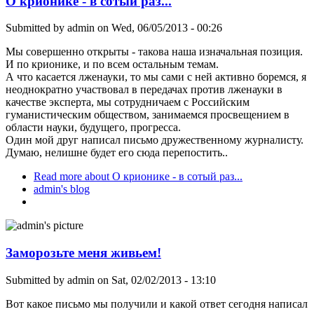
О крионике - в сотый раз...
Submitted by
admin
on Wed, 06/05/2013 - 00:26
Мы совершенно открыты - такова наша изначальная позиция.
И по крионике, и по всем остальным темам.
А что касается лженауки, то мы сами с ней активно боремся, я
неоднократно участвовал в передачах против лженауки в
качестве эксперта, мы сотрудничаем с Российским
гуманистическим обществом, занимаемся просвещением в
области науки, будущего, прогресса.
Один мой друг написал письмо дружественному журналисту.
Думаю, нелишне будет его сюда перепостить..
Read more
about О крионике - в сотый раз...
admin's blog
Заморозьте меня живьем!
Submitted by
admin
on Sat, 02/02/2013 - 13:10
Вот какое письмо мы получили и какой ответ сегодня написал