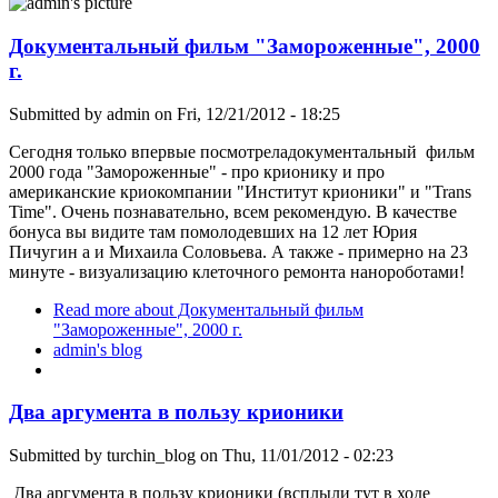
Документальный фильм "Замороженные", 2000
г.
Submitted by
admin
on Fri, 12/21/2012 - 18:25
Сегодня только впервые посмотреладокументальный фильм
2000 года "Замороженные" - про крионику и про
американские криокомпании "Институт крионики" и "Trans
Time". Очень познавательно, всем рекомендую. В качестве
бонуса вы видите там помолодевших на 12 лет Юрия
Пичугин а и Михаила Соловьева. А также - примерно на 23
минуте - визуализацию клеточного ремонта нанороботами!
Read more
about Документальный фильм
"Замороженные", 2000 г.
admin's blog
Два аргумента в пользу крионики
Submitted by
turchin_blog
on Thu, 11/01/2012 - 02:23
Два аргумента в пользу крионики (всплыли тут в ходе