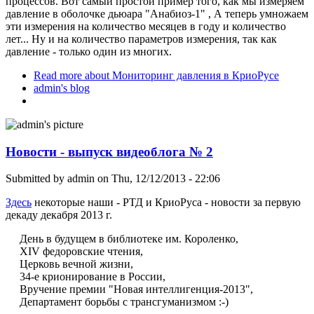
процессов. Вот самый простой пример того, как мы измеряем
давление в оболочке дьюара "Анабиоз-1" , А теперь умножаем
эти измерения на количество месяцев в году и количество
лет... Ну и на количество параметров измерения, так как
давление - только один из многих.
Read more
about Мониторинг давления в КриоРусе
admin's blog
Новости - выпуск видеоблога № 2
Submitted by
admin
on Thu, 12/12/2013 - 22:06
Здесь
некоторые наши - РТД и КриоРуса - новости за первую
декаду декабря 2013 г.
День в будущем в библиотеке им. Короленко,
XIV федоровские чтения,
Церковь вечной жизни,
34-е крионирование в России,
Вручение премии "Новая интеллигенция-2013",
Департамент борьбы с трансгуманизмом :-)