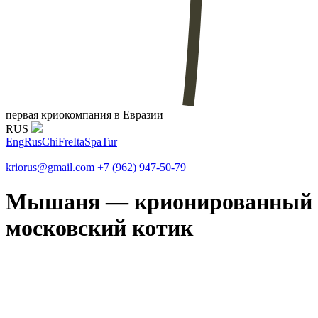
первая криокомпания в Евразии
RUS
Eng
Rus
Chi
Fre
Ita
Spa
Tur
kriorus@gmail.com
+7 (962) 947-50-79
Мышаня — крионированный
московский котик