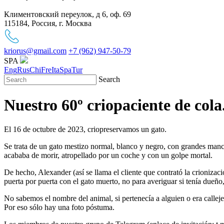
Климентовский переулок, д 6, оф. 69
115184, Россия, г. Москва
kriorus@gmail.com
+7 (962) 947-50-79
SPA
Eng
Rus
Chi
Fre
Ita
Spa
Tur
Search
Nuestro 60º criopaciente de cola
El 16 de octubre de 2023, criopreservamos un gato.
Se trata de un gato mestizo normal, blanco y negro, con grandes mancha
acababa de morir, atropellado por un coche y con un golpe mortal.
De hecho, Alexander (así se llama el cliente que contrató la crioniza
puerta por puerta con el gato muerto, no para averiguar si tenía dueño
No sabemos el nombre del animal, si pertenecía a alguien o era callej
Por eso sólo hay una foto póstuma.