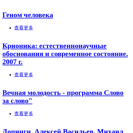
клетки раковых опухолей
Геном человека
about Геном человека
查看更多
Крионика: естественнонаучные
обоснования и современное состояние.
2007 г.
about Крионика: естественнонаучные
查看更多
обоснования и современное состояние. 2007 г.
Вечная молодость - программа Слово
за слово"
about Вечная молодость - программа Слово за
查看更多
слово"
Допинги. Алексей Васильев, Михаил