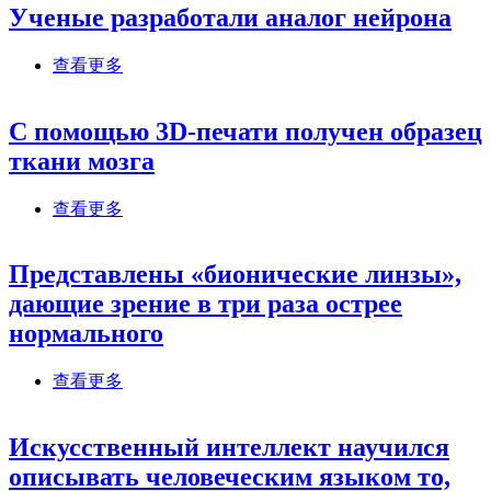
Ученые разработали аналог нейрона
about Ученые разработали аналог нейрона
查看更多
C помощью 3D-печати получен образец
ткани мозга
about C помощью 3D-печати получен образец
查看更多
ткани мозга
Представлены «бионические линзы»,
дающие зрение в три раза острее
нормального
about Представлены «бионические линзы»,
查看更多
дающие зрение в три раза острее нормального
Искусственный интеллект научился
описывать человеческим языком то,