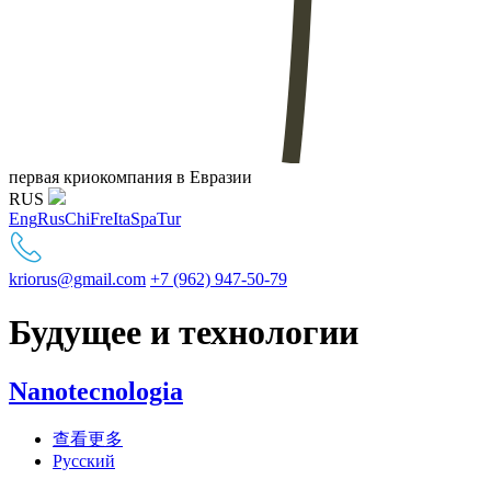
первая криокомпания в Евразии
RUS
Eng
Rus
Chi
Fre
Ita
Spa
Tur
kriorus@gmail.com
+7 (962) 947-50-79
Будущее и технологии
Nanotecnologia
about Nanotecnologia
查看更多
Русский