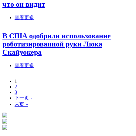
что он видит
about Искусственный интеллект научился
查看更多
описывать человеческим языком то, что он
видит
В США одобрили использование
роботизированной руки Люка
Скайуокера
about В США одобрили использование
查看更多
роботизированной руки Люка Скайуокера
1
页面
2
3
下一页 ›
末页 »