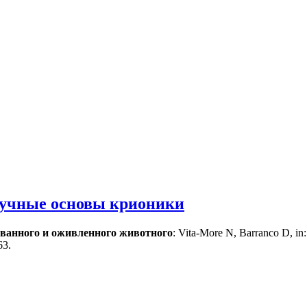
аучные основы крионики
ванного и оживленного животного
: Vita-More N, Barranco D, in:
463.