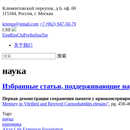
Климентовский переулок, д 6, оф. 69
115184, Россия, г. Москва
kriorus@gmail.com
+7 (962) 947-50-79
CHI
Eng
Rus
Chi
Fre
Ita
Spa
Tur
关于我们
搜索
наука
Избранные статьи, поддерживающие н
Первая демонстрация сохранения памяти у криоконсервиро
Memory in Vitrified and Revived Caenorhabditis elegans“
, pg. 458-
Tags:
наука
крионика
Alcor Life Extension Foundation