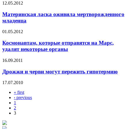
12.05.2012
Материнская ласка оживила мертворожденного
младенца
01.05.2012
Космонавтам, которые отправятся на Марс,
удалят некоторые органы
16.09.2011
Дрожжи и черви могут пережить гипотермию
17.07.2010
« first
Pages
‹ previous
1
2
3