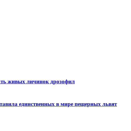
ать живых личинок дрозофил
тавила единственных в мире пещерных львят