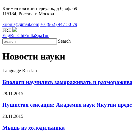
Климентовский переулок, д 6, оф. 69
115184, Россия, г. Москва
kriorus@gmail.com
+7 (962) 947-50-79
FRE
Eng
Rus
Chi
Fre
Ita
Spa
Tur
Search
Новости науки
Language
Russian
Биологи научились замораживать и разморажив
28.11.2015
Пушистая сенсация: Академия наук Якутии предс
23.11.2015
Мышь из холодильника