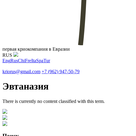
первая криокомпания в Евразии
RUS
Eng
Rus
Chi
Fre
Ita
Spa
Tur
kriorus@gmail.com
+7 (962) 947-50-79
Эвтаназия
There is currently no content classified with this term.
Поиск