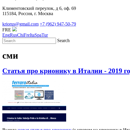
Климентовский переулок, д 6, оф. 69
115184, Россия, г. Москва
kriorus@gmail.com
+7 (962) 947-50-79
FRE
Eng
Rus
Chi
Fre
Ita
Spa
Tur
Search
сми
Статья про крионику в Италии - 2019 го
Вышла
новая статья про крионику
(с упором на крионику в Ита