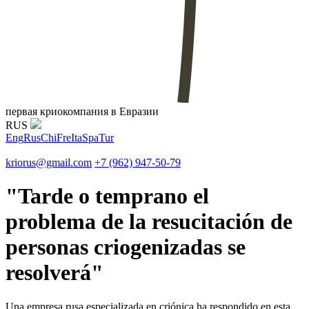
первая криокомпания в Евразии
RUS
Eng
Rus
Chi
Fre
Ita
Spa
Tur
kriorus@gmail.com
+7 (962) 947-50-79
"Tarde o temprano el
problema de la resucitación de
personas criogenizadas se
resolverá"
Una empresa rusa especializada en criónica ha respondido en esta