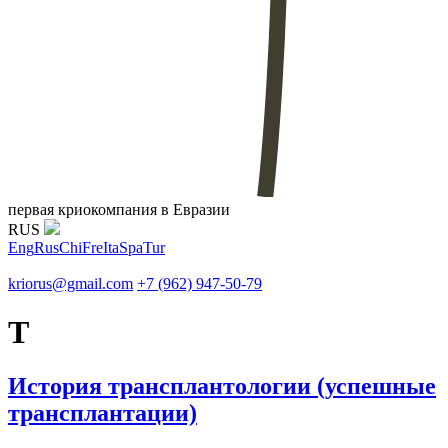
первая криокомпания в Евразии
RUS
Eng
Rus
Chi
Fre
Ita
Spa
Tur
kriorus@gmail.com
+7 (962) 947-50-79
Т
История трансплантологии (успешные
трансплантации)