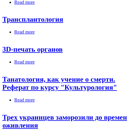
Read more
about История трансплантологии (успешные
трансплантации)
Трансплантология
Read more
about Трансплантология
3D-печать органов
Read more
about 3D-печать органов
Танатология, как учение о смерти.
Реферат по курсу "Культурология"
Read more
about Танатология, как учение о смерти.
Реферат по курсу "Культурология"
Трех украинцев заморозили до времен
оживления