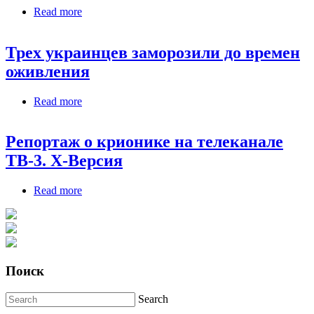
Read more
about Трех украинцев заморозили до времен
оживления
Трех украинцев заморозили до времен
оживления
Read more
about Трех украинцев заморозили до времен
оживления
Репортаж о крионике на телеканале
ТВ-3. Х-Версия
Read more
about Репортаж о крионике на телеканале ТВ-3.
Х-Версия
Поиск
Search