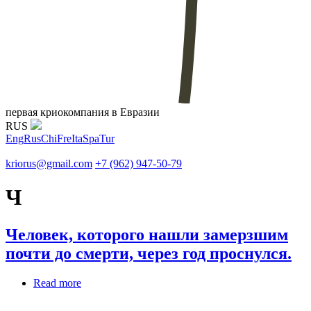
первая криокомпания в Евразии
RUS
Eng
Rus
Chi
Fre
Ita
Spa
Tur
kriorus@gmail.com
+7 (962) 947-50-79
Ч
Человек, которого нашли замерзшим
почти до смерти, через год проснулся.
Read more
about Человек, которого нашли замерзшим
почти до смерти, через год проснулся.