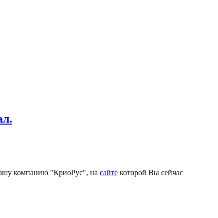
ал.
 нашу компанию "КриоРус", на
сайте
которой Вы сейчас