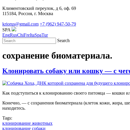
Климентовский переулок, д 6, оф. 69
115184, Россия, г. Москва
kriorus@gmail.com
+7 (962) 947-50-79
SPA
Eng
Rus
Chi
Fre
Ita
Spa
Tur
Search
сохранение биоматериала.
Клонировать собаку или кошку — с чего
Как подступиться к клонированию своего питомца — кошки или
Конечно, — с сохранения биоматериала (клеток кожи, жира, ше
находитесь.
Tags:
клонирование животных
клонирование собаки