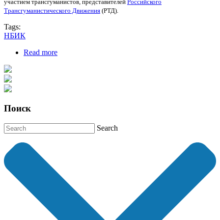
участием трансгуманистов, представителей
Российского
Трансгуманистического Движения
(РТД).
Tags:
НБИК
Read more
about Круглый стол по НБИК-конвергенции
Поиск
Search