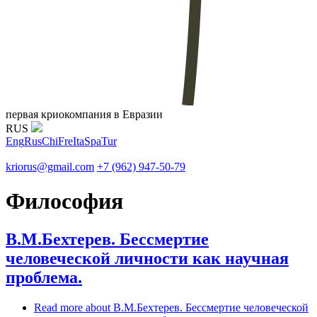
первая криокомпания в Евразии
RUS
Eng
Rus
Chi
Fre
Ita
Spa
Tur
kriorus@gmail.com
+7 (962) 947-50-79
Философия
В.М.Бехтерев. Бессмертие
человеческой личности как научная
проблема.
Read more
about В.М.Бехтерев. Бессмертие человеческой