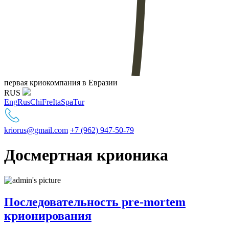
первая криокомпания в Евразии
RUS
Eng
Rus
Chi
Fre
Ita
Spa
Tur
kriorus@gmail.com
+7 (962) 947-50-79
Досмертная крионика
Последовательность pre-mortem
крионирования