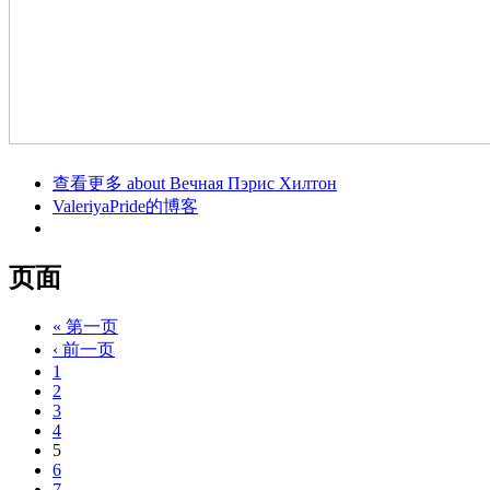
查看更多
about Вечная Пэрис Хилтон
ValeriyaPride的博客
页面
« 第一页
‹ 前一页
1
2
3
4
5
6
7