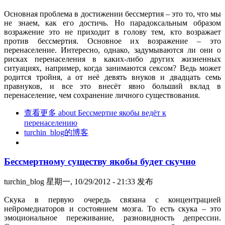
Основная проблема в достижении бессмертия – это то, что мы
не знаем, как его достичь. Но парадоксальным образом
возражение это не приходит в голову тем, кто возражает
против бессмертия. Основное их возражение – это
перенаселение. Интересно, однако, задумываются ли они о
рисках перенаселения в каких-либо других жизненных
ситуациях, например, когда занимаются сексом? Ведь может
родится тройня, а от неё девять внуков и двадцать семь
правнуков, и все это внесёт явно больший вклад в
перенаселение, чем сохранение личного существования.
查看更多
about Бессмертие якобы ведёт к
перенаселению
turchin_blog的博客
Бессмертному существу якобы будет скучно
turchin_blog
星期一, 10/29/2012 - 21:33 发布
Скука в первую очередь связана с концентрацией
нейромедиаторов и состоянием мозга. То есть скука – это
эмоциональное переживание, разновидность депрессии.