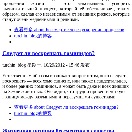
продления жизни — это максимально ускорить
вычислительный процесс, который её обеспечивает, таким
образом, сделав его независимым от внешних рисков, которые
станут очень медленными и редкими.
查看更多
about Бессмертие через ускорение процессов
turchin_blog的博客
Следует ли воскрешать гоминидов?
turchin_blog
星期一, 10/29/2012 - 15:46 发布
Естественным образом возникает вопрос о том, кого следует
воскрешать — всех хомо сапиенс, или также неандертальцев,
и более ранних гоминидов, а может быть даже и всех живших
на Земле животных. Очевидно, что трудно провести чёткую
границу между разумными и неразумными существами.
查看更多
about Следует ли воскрешать гоминидов?
turchin_blog的博客
Жизненная позиция бессмертного существа