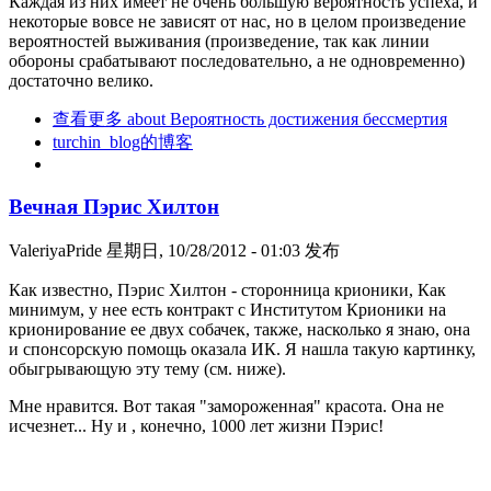
Каждая из них имеет не очень большую вероятность успеха, и
некоторые вовсе не зависят от нас, но в целом произведение
вероятностей выживания (произведение, так как линии
обороны срабатывают последовательно, а не одновременно)
достаточно велико.
查看更多
about Вероятность достижения бессмертия
turchin_blog的博客
Вечная Пэрис Хилтон
ValeriyaPride
星期日, 10/28/2012 - 01:03 发布
Как известно, Пэрис Хилтон - сторонница крионики, Как
минимум, у нее есть контракт с Институтом Крионики на
крионирование ее двух собачек, также, насколько я знаю, она
и спонсорскую помощь оказала ИК. Я нашла такую картинку,
обыгрывающую эту тему (см. ниже).
Мне нравится. Вот такая "замороженная" красота. Она не
исчезнет... Ну и , конечно, 1000 лет жизни Пэрис!