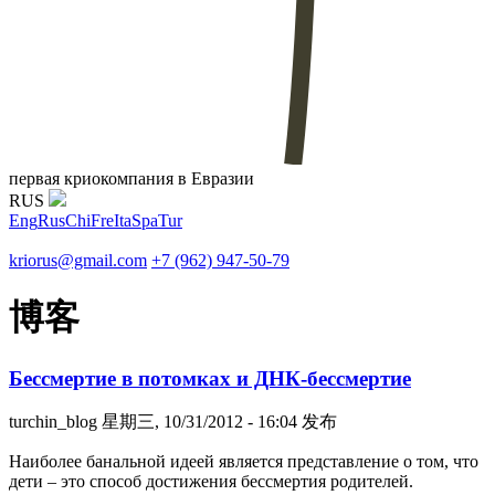
первая криокомпания в Евразии
RUS
Eng
Rus
Chi
Fre
Ita
Spa
Tur
kriorus@gmail.com
+7 (962) 947-50-79
博客
Бессмертие в потомках и ДНК-бессмертие
turchin_blog
星期三, 10/31/2012 - 16:04 发布
Наиболее банальной идеей является представление о том, что
дети – это способ достижения бессмертия родителей.