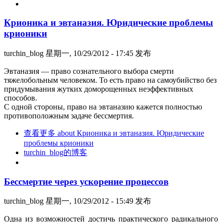
Крионика и эвтаназия. Юридические проблемы
крионики
turchin_blog
星期一, 10/29/2012 - 17:45 发布
Эвтаназия — право сознательного выбора смерти
тяжелобольным человеком. То есть право на самоубийство без
придумывания жутких доморощенных неэффективных
способов.
С одной стороны, право на эвтаназию кажется полностью
противоположным задаче бессмертия.
查看更多
about Крионика и эвтаназия. Юридические
проблемы крионики
turchin_blog的博客
Бессмертие через ускорение процессов
turchin_blog
星期一, 10/29/2012 - 15:49 发布
Одна из возможностей достичь практического радикального