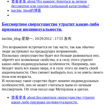
查看更多
about Что важнее: бороться за личное
бессмертие или против глобальной катастрофы?
turchin_blog的博客
Бессмертное сверхсущество утратит какие-либо
признаки индивидуальности.
turchin_blog
星期一, 10/29/2012 - 17:55 发布
Это возражение встречается не так часто, так как обычно
люди застревают на предыдущих возражениях.
Поскольку сверхсущество будет все больше развиваться оно,
обретёт все возможные свойства, и в силу этого утратит
какие-либо индивидуальные особенности. Например, оно
бюудет знать все языки мира, и в силу этого не иметь своей
национальности. Оно сможет выбирать пол, и не иметь своего
пола или возраста.
И поскольку такое существо будет лишено индивидуальных
особенностей, оно не может считаться чьим-то личным
бессмертием. Об этом писал еще Метерлинк в цветах.
查看更多
about Бессмертное сверхсущество утратит
какие-либо признаки индивидуальности.