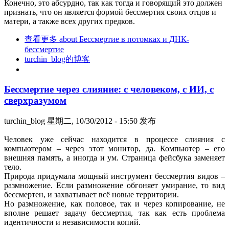
Конечно, это абсурдно, так как тогда и говорящий это должен
признать, что он является формой бессмертия своих отцов и
матери, а также всех других предков.
查看更多
about Бессмертие в потомках и ДНК-
бессмертие
turchin_blog的博客
Бессмертие через слияние: с человеком, с ИИ, с
сверхразумом
turchin_blog
星期二, 10/30/2012 - 15:50 发布
Человек уже сейчас находится в процессе слияния с
компьютером – через этот монитор, да. Компьютер – его
внешняя память, а иногда и ум. Страница фейсбука заменяет
тело.
Природа придумала мощный инструмент бессмертия видов –
размножение. Если размножение обгоняет умирание, то вид
бессмертен, и захватывает всё новые территории.
Но размножение, как половое, так и через копирование, не
вполне решает задачу бессмертия, так как есть проблема
идентичности и независимости копий.