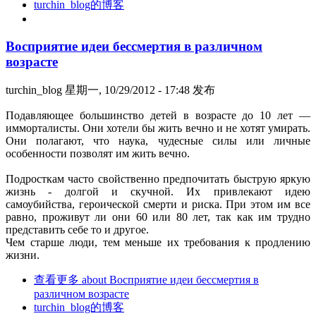
turchin_blog的博客
Восприятие идеи бессмертия в различном
возрасте
turchin_blog
星期一, 10/29/2012 - 17:48 发布
Подавляющее большинство детей в возрасте до 10 лет —
имморталисты. Они хотели бы жить вечно и не хотят умирать.
Они полагают, что наука, чудесные силы или личные
особенности позволят им жить вечно.
Подросткам часто свойственно предпочитать быструю яркую
жизнь - долгой и скучной. Их привлекают идею
самоубийства, героической смерти и риска. При этом им все
равно, проживут ли они 60 или 80 лет, так как им трудно
представить себе то и другое.
Чем старше люди, тем меньше их требования к продлению
жизни.
查看更多
about Восприятие идеи бессмертия в
различном возрасте
turchin_blog的博客