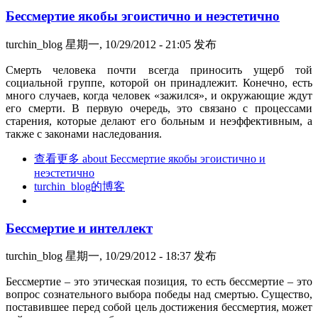
Бессмертие якобы эгоистично и неэстетично
turchin_blog
星期一, 10/29/2012 - 21:05 发布
Смерть человека почти всегда приносить ущерб той
социальной группе, которой он принадлежит. Конечно, есть
много случаев, когда человек «зажился», и окружающие ждут
его смерти. В первую очередь, это связано с процессами
старения, которые делают его больным и неэффективным, а
также с законами наследования.
查看更多
about Бессмертие якобы эгоистично и
неэстетично
turchin_blog的博客
Бессмертие и интеллект
turchin_blog
星期一, 10/29/2012 - 18:37 发布
Бессмертие – это этическая позиция, то есть бессмертие – это
вопрос сознательного выбора победы над смертью. Существо,
поставившее перед собой цель достижения бессмертия, может