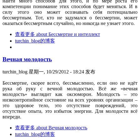
найти много способов для этого, и по мере роста его
компетенции понимание этих способов будет меняться. И в
силу этого оно может осознавать себя потенциально
бессмертным. Тот, кто не задумался о бессмертии, может
оказаться бессмертным случайно, но никогда не узнает этого.
查看更多
about Бессмертие и интеллект
turchin_blog的博客
Вечная молодость
turchin_blog
星期一, 10/29/2012 - 18:24 发布
Бессмертие, скорее всего, бессмысленно, если оно не идёт
рука об руку с вечной молодостью. Всё же «вечная
молодость» выглядит как оксюморон. Молодость – это
низкоэнтропийное состояние на всех уровнях организации –
это здоровое тело, это отсутствие повреждений, это
отсутствие опыта, это избыток энергии. Для молодости всё
впереди.
查看更多
about Вечная молодость
turchin_blog的博客