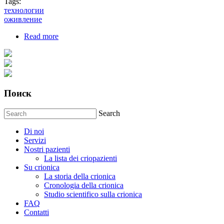
Tags:
технологии
оживление
Read more
about Технологии оживления
Поиск
Search
Di noi
Servizi
Nostri pazienti
La lista dei criopazienti
Su crionica
La storia della crionica
Сronologia della crionica
Studio scientifico sulla crionica
FAQ
Contatti