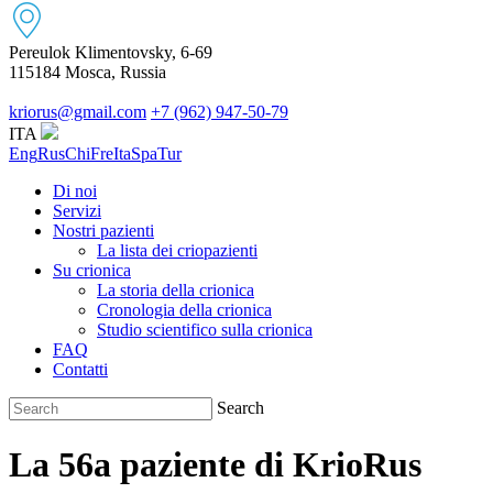
Pereulok Klimentovsky, 6-69
115184 Mosca, Russia
kriorus@gmail.com
+7 (962) 947-50-79
ITA
Eng
Rus
Chi
Fre
Ita
Spa
Tur
Di noi
Servizi
Nostri pazienti
La lista dei criopazienti
Su crionica
La storia della crionica
Сronologia della crionica
Studio scientifico sulla crionica
FAQ
Contatti
Search
La 56a paziente di KrioRus