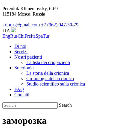
Pereulok Klimentovsky, 6-69
115184 Mosca, Russia
kriorus@gmail.com
+7 (962) 947-50-79
ITA
Eng
Rus
Chi
Fre
Ita
Spa
Tur
Di noi
Servizi
Nostri pazienti
La lista dei criopazienti
Su crionica
La storia della crionica
Сronologia della crionica
Studio scientifico sulla crionica
FAQ
Contatti
Search
заморозка