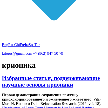
Eng
Rus
Chi
Fre
Ita
Spa
Tur
kriorus@gmail.com
+7 (962) 947-50-79
крионика
Избранные статьи, поддерживающие
научные основы крионики
Первая демонстрация сохранения памяти у
криоконсервированного и оживленного животного
: Vita-
More N, Barranco D, in: Rejuvenation Research, (2015, vol. 18),
“Persistence of Long-Term Memory in Vitrified and Revived