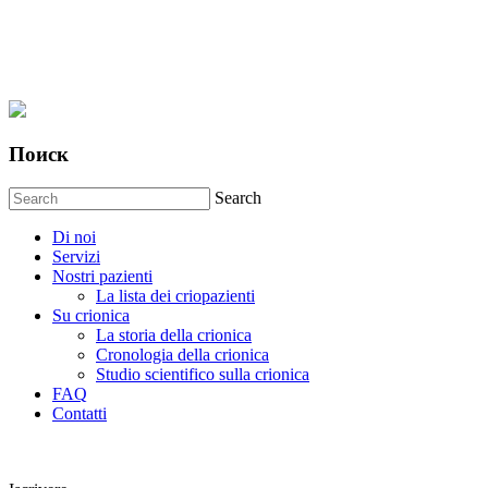
Поиск
Search
Di noi
Servizi
Nostri pazienti
La lista dei criopazienti
Su crionica
La storia della crionica
Сronologia della crionica
Studio scientifico sulla crionica
FAQ
Contatti