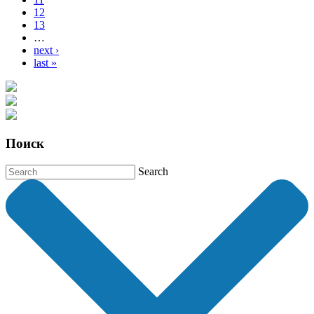
12
13
…
next ›
last »
Поиск
Search