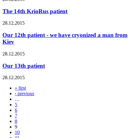
The 14th KrioRus patient
28.12.2015
Our 12th patient - we have cryonized a man from
Kiev
28.12.2015
Our 13th patient
28.12.2015
« first
Pages
‹ previous
…
5
6
7
8
9
10
11