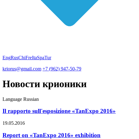
Eng
Rus
Chi
Fre
Ita
Spa
Tur
kriorus@gmail.com
+7 (962) 947-50-79
Новости крионики
Language
Russian
Il rapporto sull'esposizione «TanExpo 2016»
19.05.2016
Report on «TanExpo 2016» exhibition