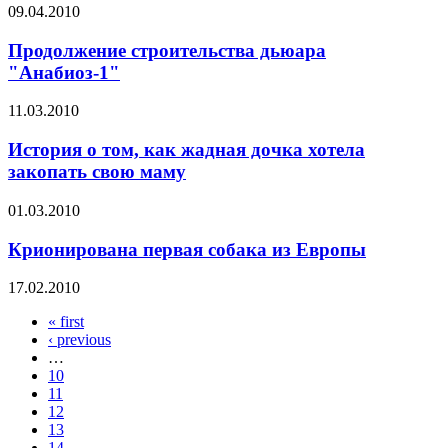
09.04.2010
Продолжение строительства дьюара
"Анабиоз-1"
11.03.2010
История о том, как жадная дочка хотела
закопать свою маму
01.03.2010
Крионирована первая собака из Европы
17.02.2010
« first
Pages
‹ previous
…
10
11
12
13
14